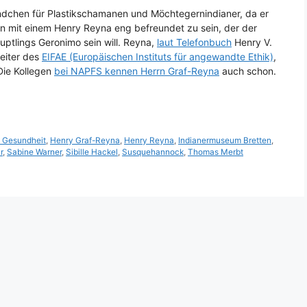
ndchen für Plastikschamanen und Möchtegernindianer, da er
en mit einem Henry Reyna eng befreundet zu sein, der der
uptlings Geronimo sein will. Reyna,
laut Telefonbuch
Henry V.
Leiter des
EIFAE (Europäischen Instituts für angewandte Ethik)
,
 Die Kollegen
bei NAPFS kennen Herrn Graf-Reyna
auch schon.
 Gesundheit
,
Henry Graf-Reyna
,
Henry Reyna
,
Indianermuseum Bretten
,
r
,
Sabine Warner
,
Sibille Hackel
,
Susquehannock
,
Thomas Merbt