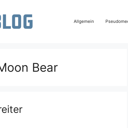
Allgemein
Pseudomed
 Moon Bear
eiter