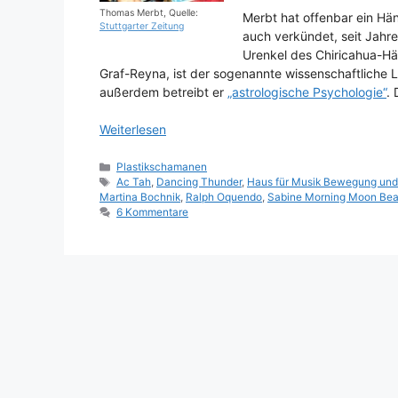
Thomas Merbt, Quelle:
Merbt hat offenbar ein Hä
Stuttgarter Zeitung
auch verkündet, seit Jahr
Urenkel des Chiricahua-Hä
Graf-Reyna, ist der sogenannte wissenschaftliche 
außerdem betreibt er
„astrologische Psychologie“
.
Weiterlesen
Kategorien
Plastikschamanen
Schlagwörter
Ac Tah
,
Dancing Thunder
,
Haus für Musik Bewegung und
Martina Bochnik
,
Ralph Oquendo
,
Sabine Morning Moon Bea
6 Kommentare