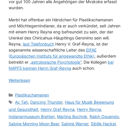
vor gut 100 Jahren alle Angehörigen der Mvskoke erfasst
wurden.
Merbt hat offenbar ein Händchen für Plastikschamanen
und Möchtegernindianer, da er auch verkündet, seit Jahren
mit einem Henry Reyna eng befreundet zu sein, der der
Urenkel des Chiricahua-Häuptlings Geronimo sein will.
Reyna,
laut Telefonbuch
Henry V. Graf-Reyna, ist der
sogenannte wissenschaftliche Leiter des
EIFAE
(Europäischen Instituts für angewandte Ethik)
, außerdem
betreibt er
„astrologische Psychologie“
. Die Kollegen
bei
NAPFS kennen Herrn Graf-Reyna
auch schon.
Weiterlesen
Kategorien
Plastikschamanen
Schlagwörter
Ac Tah
,
Dancing Thunder
,
Haus für Musik Bewegung
und Gesundheit
,
Henry Graf-Reyna
,
Henry Reyna
,
Indianermuseum Bretten
,
Martina Bochnik
,
Ralph Oquendo
,
Sabine Morning Moon Bear
,
Sabine Warner
,
Sibille Hackel
,