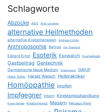
Schlagworte
Abzocke
AIDS
Aids-Leugner
alternative Heilmethoden
alternative Krebstherapien
Andreas Lichte
Anthroposophie
Betrug
Der Standard
Esoterik
Esowatch
Edzard Ernst
Evangelikale
Gastbeitrag
Gentechnik
GWUP
Germanische Neue Medizin
Greenpeace
Heilpraktiker
Harald Walach
Hans Tolzin
Homöopathie
Impfen
Impfgegner
Kindesmisshandlung
Intern
Masern
Nikolaus Klehr
Kreationismus
Kopp-Verlag
Psirama