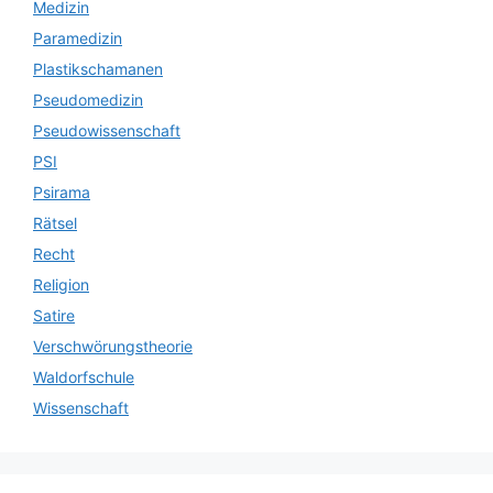
Medizin
Paramedizin
Plastikschamanen
Pseudomedizin
Pseudowissenschaft
PSI
Psirama
Rätsel
Recht
Religion
Satire
Verschwörungstheorie
Waldorfschule
Wissenschaft