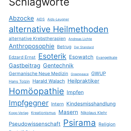
Schlagworte
Abzocke
AIDS
Aids-Leugner
alternative Heilmethoden
alternative Krebstherapien
Andreas Lichte
Anthroposophie
Betrug
Der Standard
Esoterik
Esowatch
Edzard Ernst
Evangelikale
Gastbeitrag
Gentechnik
GWUP
Germanische Neue Medizin
Greenpeace
Heilpraktiker
Harald Walach
Hans Tolzin
Homöopathie
Impfen
Impfgegner
Kindesmisshandlung
Intern
Masern
Nikolaus Klehr
Kreationismus
Kopp-Verlag
Psirama
Pseudowissenschaft
Religion