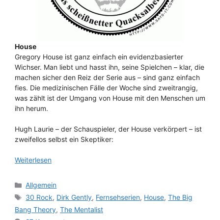
House
Gregory House ist ganz einfach ein evidenzbasierter
Wichser. Man liebt und hasst ihn, seine Spielchen – klar, die
machen sicher den Reiz der Serie aus – sind ganz einfach
fies. Die medizinischen Fälle der Woche sind zweitrangig,
was zählt ist der Umgang von House mit den Menschen um
ihn herum.
Hugh Laurie – der Schauspieler, der House verkörpert – ist
zweifellos selbst ein Skeptiker:
Weiterlesen
Kategorien
Allgemein
Schlagwörter
30 Rock
,
Dirk Gently
,
Fernsehserien
,
House
,
The Big
Bang Theory
,
The Mentalist