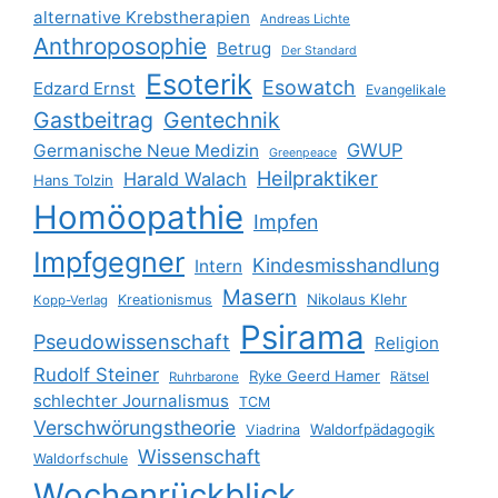
alternative Krebstherapien
Andreas Lichte
Anthroposophie
Betrug
Der Standard
Esoterik
Esowatch
Edzard Ernst
Evangelikale
Gastbeitrag
Gentechnik
GWUP
Germanische Neue Medizin
Greenpeace
Heilpraktiker
Harald Walach
Hans Tolzin
Homöopathie
Impfen
Impfgegner
Kindesmisshandlung
Intern
Masern
Nikolaus Klehr
Kreationismus
Kopp-Verlag
Psirama
Pseudowissenschaft
Religion
Rudolf Steiner
Ryke Geerd Hamer
Rätsel
Ruhrbarone
schlechter Journalismus
TCM
Verschwörungstheorie
Waldorfpädagogik
Viadrina
Wissenschaft
Waldorfschule
Wochenrückblick