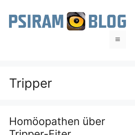
Zum
Inhalt
springen
Menü
Tripper
Homöopathen über
Tripper-Eiter