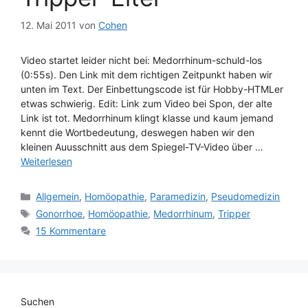
12. Mai 2011
von
Cohen
Video startet leider nicht bei: Medorrhinum-schuld-los
(0:55s). Den Link mit dem richtigen Zeitpunkt haben wir
unten im Text. Der Einbettungscode ist für Hobby-HTMLer
etwas schwierig. Edit: Link zum Video bei Spon, der alte
Link ist tot. Medorrhinum klingt klasse und kaum jemand
kennt die Wortbedeutung, deswegen haben wir den
kleinen Auusschnitt aus dem Spiegel-TV-Video über …
Weiterlesen
Kategorien
Allgemein
,
Homöopathie
,
Paramedizin
,
Pseudomedizin
Schlagwörter
Gonorrhoe
,
Homöopathie
,
Medorrhinum
,
Tripper
15 Kommentare
Suchen