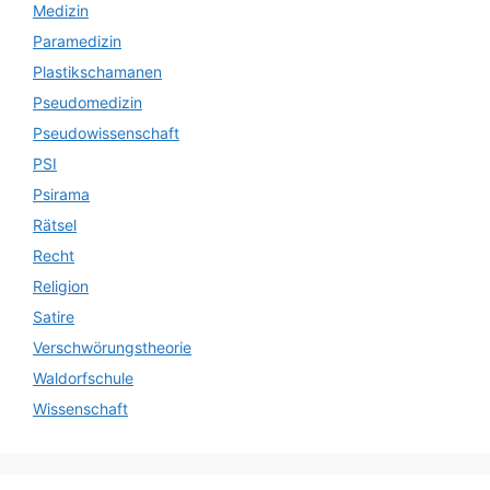
Medizin
Paramedizin
Plastikschamanen
Pseudomedizin
Pseudowissenschaft
PSI
Psirama
Rätsel
Recht
Religion
Satire
Verschwörungstheorie
Waldorfschule
Wissenschaft