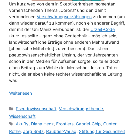
Um kurz weg von dem in Skeptikerkreisen momentan
vorherrschenden Thema „Corona“ und den damit
verbundenen
Verschwörungserzählungen
zu kommen (um
dann wieder darauf zu kommen), noch ein anderer Begriff,
der mit der Uni Mainz verbunden ist: der
Urzeit-Code
(kurz: es sollte – ganz ohne Gentechnik – möglich sein,
landwirtschaftliche Erträge ohne anderen Mehraufwand
[chemische Mittel etc.] zu verbessern). Das ist ein
pseudowissenschaftlicher Unsinn, der vor Jahrzehnten
schon in den Medien für Aufsehen sorgte, sollte er doch
einen Beitrag zum Wohle der Menschheit leisten. Tat er
nicht, da er eben keine (echte) wissenschaftliche Leitung
war.
Weiterlesen
Kategorien
Pseudowissenschaft
,
Verschwörungstheorie
,
Wissenschaft
Schlagwörter
AkuRy
,
Diana Henz
,
Frontiers
,
Gabriel-Chip
,
Gunter
Rothe
,
Jörg Spitz
,
Raubtier-Verlag
,
Stiftung für Gesundheit