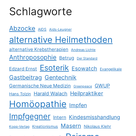
Schlagworte
Abzocke
AIDS
Aids-Leugner
alternative Heilmethoden
alternative Krebstherapien
Andreas Lichte
Anthroposophie
Betrug
Der Standard
Esoterik
Esowatch
Edzard Ernst
Evangelikale
Gastbeitrag
Gentechnik
GWUP
Germanische Neue Medizin
Greenpeace
Heilpraktiker
Harald Walach
Hans Tolzin
Homöopathie
Impfen
Impfgegner
Kindesmisshandlung
Intern
Masern
Nikolaus Klehr
Kreationismus
Kopp-Verlag