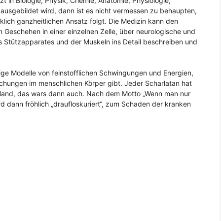
 in Biologie, Physik, Chemie, Anatomie, Physiologie,
 ausgebildet wird, dann ist es nicht vermessen zu behaupten,
klich ganzheitlichen Ansatz folgt. Die Medizin kann den
Geschehen in einer einzelnen Zelle, über neurologische und
 Stützapparates und der Muskeln ins Detail beschreiben und
ige Modelle von feinstofflichen Schwingungen und Energien,
chungen im menschlichen Körper gibt. Jeder Scharlatan hat
r Hand, das wars dann auch. Nach dem Motto „Wenn man nur
rd dann fröhlich „draufloskuriert“, zum Schaden der kranken