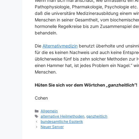
Wenn man sich mal anschaut, wie umfassend ein Arzt
Pathophysiologie, Pharmakologie, Psychologie etc.
daß die universitäre Medizinerausbildung einem wir
Menschen in seiner Gesamtheit, vom biochemischen 
hormonelle Regelkreise bis zum Zusammenspiel des
behandeln.
Die
Alternativmedizin
benutzt überholte und unsinn
für die es keinen Nachweis und auch keine Entspre
üblicherweise fünf bis zehn solcher Methoden zu
einen Hammer hat, ist jedes Problem ein Nagel.“ wi
Menschen.
Hüten Sie sich vor dem Wörtchen
„ganzheitlich“
!
Cohen
Kategorien
Allgemein
Schlagwörter
alternative Heilmethoden
,
ganzheitlich
bundesamtliche Esoterik
Neuer Server