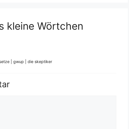
s kleine Wörtchen
etze | gwup | die skeptiker
tar