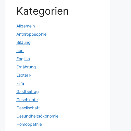
Kategorien
Allgemein
Anthroposophie
Bildung
cool
English
Ernährung
Esoterik
Film
Gastbeitrag
Geschichte
Gesellschaft
Gesundheitsökonomie
Homöopathie