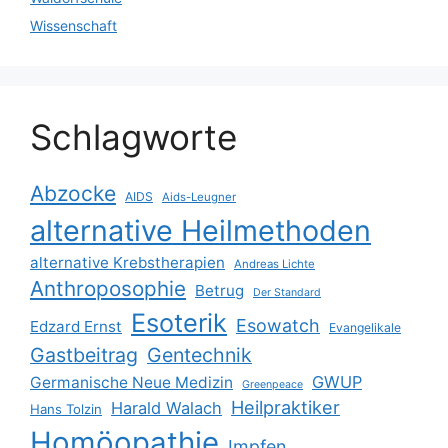
Wissenschaft
Schlagworte
Abzocke
AIDS
Aids-Leugner
alternative Heilmethoden
alternative Krebstherapien
Andreas Lichte
Anthroposophie
Betrug
Der Standard
Esoterik
Esowatch
Edzard Ernst
Evangelikale
Gastbeitrag
Gentechnik
GWUP
Germanische Neue Medizin
Greenpeace
Heilpraktiker
Harald Walach
Hans Tolzin
Homöopathie
Impfen