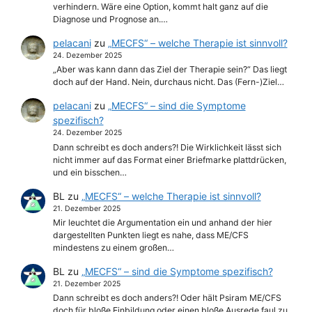
verhindern. Wäre eine Option, kommt halt ganz auf die
Diagnose und Prognose an.…
pelacani
zu
„MECFS“ – welche Therapie ist sinnvoll?
24. Dezember 2025
„Aber was kann dann das Ziel der Therapie sein?“ Das liegt
doch auf der Hand. Nein, durchaus nicht. Das (Fern-)Ziel…
pelacani
zu
„MECFS“ – sind die Symptome
spezifisch?
24. Dezember 2025
Dann schreibt es doch anders?! Die Wirklichkeit lässt sich
nicht immer auf das Format einer Briefmarke plattdrücken,
und ein bisschen…
BL
zu
„MECFS“ – welche Therapie ist sinnvoll?
21. Dezember 2025
Mir leuchtet die Argumentation ein und anhand der hier
dargestellten Punkten liegt es nahe, dass ME/CFS
mindestens zu einem großen…
BL
zu
„MECFS“ – sind die Symptome spezifisch?
21. Dezember 2025
Dann schreibt es doch anders?! Oder hält Psiram ME/CFS
doch für bloße Einbildung oder einen bloße Ausrede faul zu