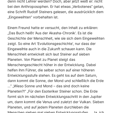
denn nicht Lehrer werden? Doch, aber jetzt weiß er: nicht
bei den Anthroposophen. Er hat etwas „Verbotenes” getan,
eine Schrift Rudolf Steiners gelesen, die ausdrücklich dem
„Eingeweihten” vorbehalten ist.
Einem Freund hatte er versucht, den Inhalt zu erklären:
„Das Buch heißt ‘Aus der Akasha-Chronik’. Es ist die
Geschichte der Menschheit, wie sie sich dem Eingeweihten
zeigt. So eine Art ‘Evolutionsgeschichte’, nur dass der
Eingeweihte auch in die Zukunft schauen kann. Die
Menschheit entwickelt sich laut Steiner auf sieben
Planeten. Von Planet zu Planet steigt das
Menschengeschlecht höher in der Entwicklung. Dabei
helfen ihm Führer, die selber schon auf einer höheren
Entwicklungsstufe stehen. Es geht los auf dem Saturn,
dann kommt die Sonne, der Mond und schließlich die Erde
…” „Wieso Sonne und Mond – das sind doch keine
Planeten?!” „Für den Esoteriker Steiner schon. Die Erde
formt sich im nächsten Entwicklungsschritt in den Jupiter
um, dann kommt die Venus und zuletzt der Vulkan. Sieben
Planeten, und auf jedem Planeten durchleben die
Menschen sieben mal sieben Entwicklungsstufen … Ja, ich