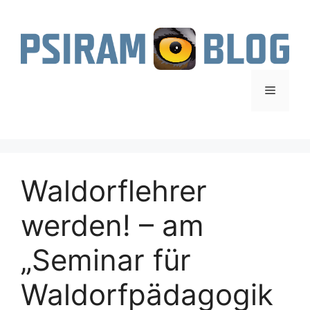
Zum
Inhalt
springen
Menü
Waldorflehrer
werden! – am
„Seminar für
Waldorfpädagogik