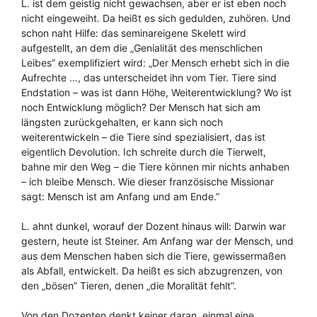
L. ist dem geistig nicht gewachsen, aber er ist eben noch
nicht eingeweiht. Da heißt es sich gedulden, zuhören. Und
schon naht Hilfe: das seminareigene Skelett wird
aufgestellt, an dem die „Genialität des menschlichen
Leibes” exemplifiziert wird: „Der Mensch erhebt sich in die
Aufrechte …, das unterscheidet ihn vom Tier. Tiere sind
Endstation – was ist dann Höhe, Weiterentwicklung? Wo ist
noch Entwicklung möglich? Der Mensch hat sich am
längsten zurückgehalten, er kann sich noch
weiterentwickeln – die Tiere sind spezialisiert, das ist
eigentlich Devolution. Ich schreite durch die Tierwelt,
bahne mir den Weg – die Tiere können mir nichts anhaben
– ich bleibe Mensch. Wie dieser französische Missionar
sagt: Mensch ist am Anfang und am Ende.”
L. ahnt dunkel, worauf der Dozent hinaus will: Darwin war
gestern, heute ist Steiner. Am Anfang war der Mensch, und
aus dem Menschen haben sich die Tiere, gewissermaßen
als Abfall, entwickelt. Da heißt es sich abzugrenzen, von
den „bösen” Tieren, denen „die Moralität fehlt”.
Von den Dozenten denkt keiner daran, einmal eine