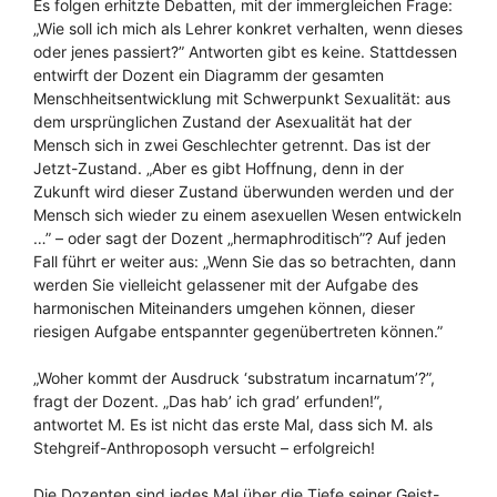
Es folgen erhitzte Debatten, mit der immergleichen Frage:
„Wie soll ich mich als Lehrer konkret verhalten, wenn dieses
oder jenes passiert?” Antworten gibt es keine. Stattdessen
entwirft der Dozent ein Diagramm der gesamten
Menschheitsentwicklung mit Schwerpunkt Sexualität: aus
dem ursprünglichen Zustand der Asexualität hat der
Mensch sich in zwei Geschlechter getrennt. Das ist der
Jetzt-Zustand. „Aber es gibt Hoffnung, denn in der
Zukunft wird dieser Zustand überwunden werden und der
Mensch sich wieder zu einem asexuellen Wesen entwickeln
…” – oder sagt der Dozent „hermaphroditisch”? Auf jeden
Fall führt er weiter aus: „Wenn Sie das so betrachten, dann
werden Sie vielleicht gelassener mit der Aufgabe des
harmonischen Miteinanders umgehen können, dieser
riesigen Aufgabe entspannter gegenübertreten können.”
„Woher kommt der Ausdruck ‘substratum incarnatum’?”,
fragt der Dozent. „Das hab’ ich grad’ erfunden!”,
antwortet M. Es ist nicht das erste Mal, dass sich M. als
Stehgreif-Anthroposoph versucht – erfolgreich!
Die Dozenten sind jedes Mal über die Tiefe seiner Geist-