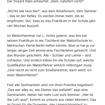
Der Dozent Klein antwortet: „Nein, natürlich nicht!”
„Nichts wie raus hier!”, aus dem Arbeitsraum, dem Seminar
– das ist der Reflex. Es werden immer mehr, die so
empfinden. Gut, dass es das Praktikum in der Schule gibt:
vier Wochen Auszeit!
Im Waldorfseminar hat L. nichts gelernt, was ihm bei
seinem Praktikum in der Tischlerei der Waldorfschule im
Märkischen Viertel Berlin helfen könnte. Aber er hat ja vor
langer, langer Zeit einmal eine Tischlerlehre gemacht. Und
das Wunder geschieht: Alle – Schüler und Lehrer – sind
zufrieden. Und endlich klären ihn die Schüler auf, welche
Qualifikation ein Waldorflehrer wirklich mitbringen muss:
„Und reicht es nicht zum Straßenkehrer, dann werd’ ich
eben Waldorflehrer!”
Fast alle Seminaristen sind von ihren Praktika begeistert:
„Das war alles so, wie Steiner das befiehlt!” sagt eine
Seminaristin. Keiner hat mehr Lust aufs Seminar: „Hier ist
die Luft raus!”, kommt es unisono aus vielen Mündern. Das
ist Grund für die Dozenten, den Unterrichtsablauf zu