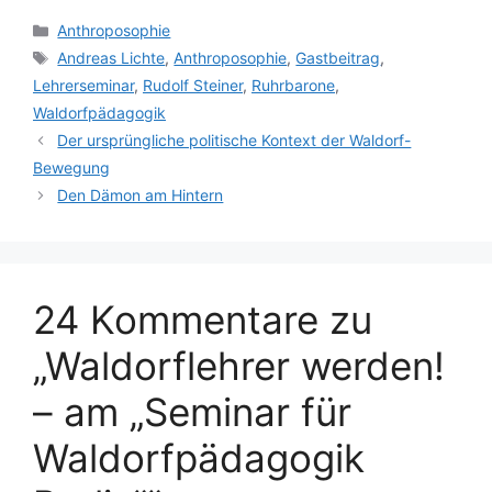
Kategorien
Anthroposophie
Schlagwörter
Andreas Lichte
,
Anthroposophie
,
Gastbeitrag
,
Lehrerseminar
,
Rudolf Steiner
,
Ruhrbarone
,
Waldorfpädagogik
Der ursprüngliche politische Kontext der Waldorf-
Bewegung
Den Dämon am Hintern
24 Kommentare zu
„Waldorflehrer werden!
– am „Seminar für
Waldorfpädagogik