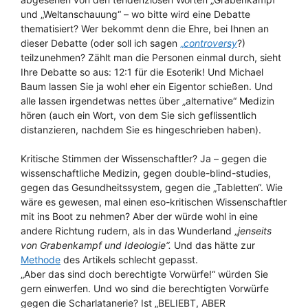
und „Weltanschauung“ – wo bitte wird eine Debatte
thematisiert? Wer bekommt denn die Ehre, bei Ihnen an
dieser Debatte (oder soll ich sagen
„
controversy
?)
teilzunehmen? Zählt man die Personen einmal durch, sieht
Ihre Debatte so aus: 12:1 für die Esoterik! Und Michael
Baum lassen Sie ja wohl eher ein Eigentor schießen. Und
alle lassen irgendetwas nettes über „alternative“ Medizin
hören (auch ein Wort, von dem Sie sich geflissentlich
distanzieren, nachdem Sie es hingeschrieben haben).
Kritische Stimmen der Wissenschaftler? Ja – gegen die
wissenschaftliche Medizin, gegen double-blind-studies,
gegen das Gesundheitssystem, gegen die „Tabletten“. Wie
wäre es gewesen, mal einen eso-kritischen Wissenschaftler
mit ins Boot zu nehmen? Aber der würde wohl in eine
andere Richtung rudern, als in das Wunderland „
jenseits
von Grabenkampf und Ideologie“.
Und das hätte zur
Methode
des Artikels schlecht gepasst.
„Aber das sind doch berechtigte Vorwürfe!“ würden Sie
gern einwerfen. Und wo sind die berechtigten Vorwürfe
gegen die Scharlatanerie? Ist „BELIEBT, ABER