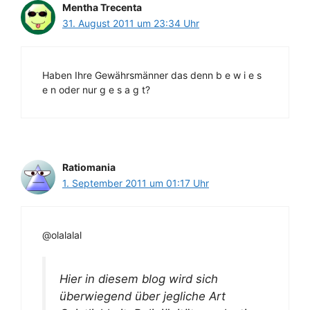
Mentha Trecenta
31. August 2011 um 23:34 Uhr
Haben Ihre Gewährsmänner das denn b e w i e s
e n oder nur g e s a g t?
Ratiomania
1. September 2011 um 01:17 Uhr
@olalalal
Hier in diesem blog wird sich
überwiegend über jegliche Art