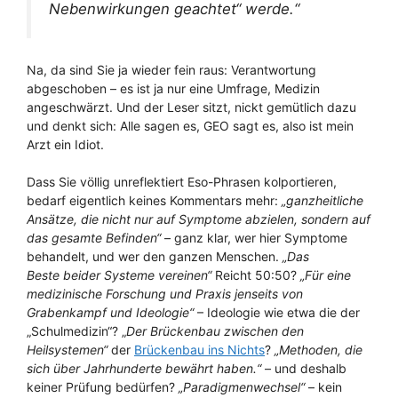
Nebenwirkungen geachtet“ werde.“
Na, da sind Sie ja wieder fein raus: Verantwortung
abgeschoben – es ist ja nur eine Umfrage, Medizin
angeschwärzt. Und der Leser sitzt, nickt gemütlich dazu
und denkt sich: Alle sagen es, GEO sagt es, also ist mein
Arzt ein Idiot.
Dass Sie völlig unreflektiert Eso-Phrasen kolportieren,
bedarf eigentlich keines Kommentars mehr:
„ganzheitliche
Ansätze, die nicht nur auf Symptome abzielen, sondern auf
das gesamte Befinden“
– ganz klar, wer hier Symptome
behandelt, und wer den ganzen Menschen.
„Das
Beste beider Systeme vereinen“
Reicht 50:50?
„Für eine
medizinische Forschung und Praxis jenseits von
Grabenkampf und Ideologie“
– Ideologie wie etwa die der
„Schulmedizin“? „
Der Brückenbau zwischen den
Heilsystemen“
der
Brückenbau ins Nichts
?
„Methoden, die
sich über Jahrhunderte bewährt haben.“
– und deshalb
keiner Prüfung bedürfen?
„Paradigmenwechsel“
– kein