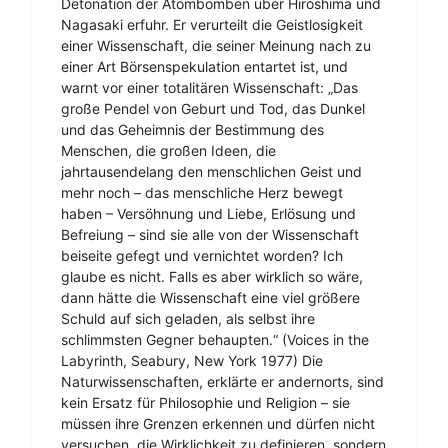
Detonation der Atombomben über Hiroshima und
Nagasaki erfuhr. Er verurteilt die Geistlosigkeit
einer Wissenschaft, die seiner Meinung nach zu
einer Art Börsenspekulation entartet ist, und
warnt vor einer totalitären Wissenschaft: „Das
große Pendel von Geburt und Tod, das Dunkel
und das Geheimnis der Bestimmung des
Menschen, die großen Ideen, die
jahrtausendelang den menschlichen Geist und
mehr noch – das menschliche Herz bewegt
haben – Versöhnung und Liebe, Erlösung und
Befreiung – sind sie alle von der Wissenschaft
beiseite gefegt und vernichtet worden? Ich
glaube es nicht. Falls es aber wirklich so wäre,
dann hätte die Wissenschaft eine viel größere
Schuld auf sich geladen, als selbst ihre
schlimmsten Gegner behaupten.“ (Voices in the
Labyrinth, Seabury, New York 1977) Die
Naturwissenschaften, erklärte er andernorts, sind
kein Ersatz für Philosophie und Religion – sie
müssen ihre Grenzen erkennen und dürfen nicht
versuchen, die Wirklichkeit zu definieren, sondern