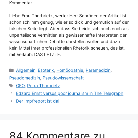
Kommentar.
Liebe Frau Thorbrietz, werter Herr Schröder, der Artikel ist
schon schlimm genug, wie er so dick und gemütlich auf der
falschen Seite liegt. Aber dass Sie beide sich auch noch als
unparteiische Vermittler, als gewissenhafte Interpreten der
wissenschaftlichen Debatte darstellen wollen und dazu
kein Mittel Ihrer professionellen Rhetorik scheuen, das ist,
mit Verlaub: DAS LETZTE.
Kategorien
Allgemein
,
Esoterik
,
Homöopathie
,
Paramedizin
,
Pseudomedizin
,
Pseudowissenschaft
Schlagwörter
GEO
,
Petra Thorbrietz
Edzard Ernst versus poor journalism in The Telegraph
Der Impfreport ist da!
84 Kommentare zu