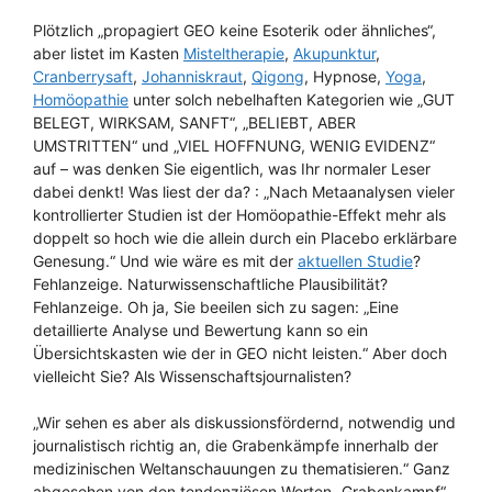
Plötzlich „propagiert GEO keine Esoterik oder ähnliches“,
aber listet im Kasten
Misteltherapie
,
Akupunktur
,
Cranberrysaft
,
Johanniskraut
,
Qigong
, Hypnose,
Yoga
,
Homöopathie
unter solch nebelhaften Kategorien wie „GUT
BELEGT, WIRKSAM, SANFT“, „BELIEBT, ABER
UMSTRITTEN“ und „VIEL HOFFNUNG, WENIG EVIDENZ“
auf – was denken Sie eigentlich, was Ihr normaler Leser
dabei denkt! Was liest der da? : „Nach Metaanalysen vieler
kontrollierter Studien ist der Homöopathie-Effekt mehr als
doppelt so hoch wie die allein durch ein Placebo erklärbare
Genesung.“ Und wie wäre es mit der
aktuellen Studie
?
Fehlanzeige. Naturwissenschaftliche Plausibilität?
Fehlanzeige. Oh ja, Sie beeilen sich zu sagen: „Eine
detaillierte Analyse und Bewertung kann so ein
Übersichtskasten wie der in GEO nicht leisten.“ Aber doch
vielleicht Sie? Als Wissenschaftsjournalisten?
„Wir sehen es aber als diskussionsfördernd, notwendig und
journalistisch richtig an, die Grabenkämpfe innerhalb der
medizinischen Weltanschauungen zu thematisieren.“ Ganz
abgesehen von den tendenziösen Worten „Grabenkampf“