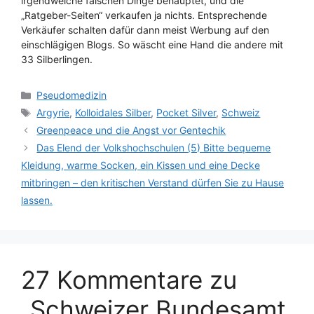
irgendwelche falschen Dinge behauptet, und die
„Ratgeber-Seiten“ verkaufen ja nichts. Entsprechende
Verkäufer schalten dafür dann meist Werbung auf den
einschlägigen Blogs. So wäscht eine Hand die andere mit
33 Silberlingen.
Kategorien
Pseudomedizin
Schlagwörter
Argyrie
,
Kolloidales Silber
,
Pocket Silver
,
Schweiz
Greenpeace und die Angst vor Gentechik
Das Elend der Volkshochschulen (5) Bitte bequeme
Kleidung, warme Socken, ein Kissen und eine Decke
mitbringen – den kritischen Verstand dürfen Sie zu Hause
lassen.
27 Kommentare zu
„Schweizer Bundesamt