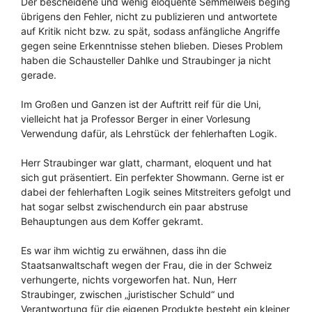
Der bescheidene und wenig eloquente Semmelweis beging
übrigens den Fehler, nicht zu publizieren und antwortete
auf Kritik nicht bzw. zu spät, sodass anfängliche Angriffe
gegen seine Erkenntnisse stehen blieben. Dieses Problem
haben die Schausteller Dahlke und Straubinger ja nicht
gerade.
Im Großen und Ganzen ist der Auftritt reif für die Uni,
vielleicht hat ja Professor Berger in einer Vorlesung
Verwendung dafür, als Lehrstück der fehlerhaften Logik.
Herr Straubinger war glatt, charmant, eloquent und hat
sich gut präsentiert. Ein perfekter Showmann. Gerne ist er
dabei der fehlerhaften Logik seines Mitstreiters gefolgt und
hat sogar selbst zwischendurch ein paar abstruse
Behauptungen aus dem Koffer gekramt.
Es war ihm wichtig zu erwähnen, dass ihn die
Staatsanwaltschaft wegen der Frau, die in der Schweiz
verhungerte, nichts vorgeworfen hat. Nun, Herr
Straubinger, zwischen „juristischer Schuld“ und
Verantwortung für die eigenen Produkte besteht ein kleiner