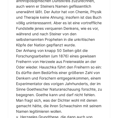
anthroposophischen Dunstkreis zuzurechnen,
auch wenn er Steiners Namen geflissentlich
unerwähnt läßt. Der Autor hat von Chemie, Physik
und Therapie keine Ahnung; insofern ist das Buch
völlig uninteressannt. Aber es ist eine vortreffliche
Fundstelle jenes verqueren Denkens, wie es vor,
während und nach Steiner von den
selbsternannten Propheten in die unkritischen
Köpfe der Nation gepflanzt wurde.
Der Anhang von knapp 50 Seiten gibt die
Forschungsarbeiten (um 1876) eines gewissen
Freiherrn von Herzeele aus Freienwalde an der
Oder wieder. Hauschka führt den Freiherrn so ein:
Es dürfte dem Bedürfnis einer größeren Zahl von
Denkern und Forschern entgegenkommen, einem
Experimentator des vorigen Jahrhunderts, der im
Sinne Goethescher Naturanschauung forschte, zu
begegnen. Goethe kann und darf nicht fehlen.
Man fragt sich, was der Dichter wohl mit denen
gemacht hätte, die ihren Schwachsinn mit seinem
Namen legitimieren wollen.
v. Herzeeles Grundthese, die dann auch von