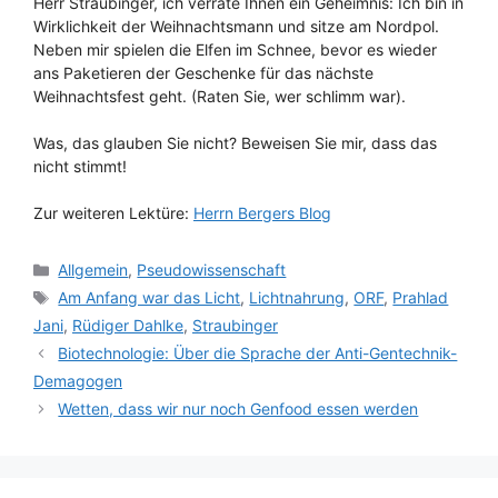
Herr Straubinger, ich verrate Ihnen ein Geheimnis: Ich bin in
Wirklichkeit der Weihnachtsmann und sitze am Nordpol.
Neben mir spielen die Elfen im Schnee, bevor es wieder
ans Paketieren der Geschenke für das nächste
Weihnachtsfest geht. (Raten Sie, wer schlimm war).
Was, das glauben Sie nicht? Beweisen Sie mir, dass das
nicht stimmt!
Zur weiteren Lektüre:
Herrn Bergers Blog
Kategorien
Allgemein
,
Pseudowissenschaft
Schlagwörter
Am Anfang war das Licht
,
Lichtnahrung
,
ORF
,
Prahlad
Jani
,
Rüdiger Dahlke
,
Straubinger
Biotechnologie: Über die Sprache der Anti-Gentechnik-
Demagogen
Wetten, dass wir nur noch Genfood essen werden