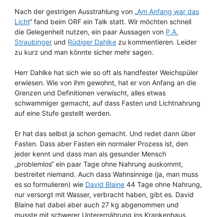
Nach der gestrigen Ausstrahlung von „
Am Anfang war das
Licht
“ fand beim ORF ein Talk statt. Wir möchten schnell
die Gelegenheit nutzen, ein paar Aussagen von
P.A.
Straubinger
und
Rüdiger Dahlke
zu kommentieren. Leider
zu kurz und man könnte sicher mehr sagen.
Herr Dahlke hat sich wie so oft als handfester Weichspüler
erwiesen. Wie von ihm gewohnt, hat er von Anfang an die
Grenzen und Definitionen verwischt, alles etwas
schwammiger gemacht, auf dass Fasten und Lichtnahrung
auf eine Stufe gestellt werden.
Er hat das selbst ja schon gemacht. Und redet dann über
Fasten. Dass aber Fasten ein normaler Prozess ist, den
jeder kennt und dass man als gesunder Mensch
„problemlos“ ein paar Tage ohne Nahrung auskommt,
bestreitet niemand. Auch dass Wahnsinnige (ja, man muss
es so formulieren) wie
David Blaine
44 Tage ohne Nahrung,
nur versorgt mit Wasser, verbracht haben, gibt es. David
Blaine hat dabei aber auch 27 kg abgenommen und
musste mit schwerer Unterernährung ins Krankenhaus.