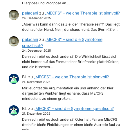
Diagnose und Prognose an.…
pelacani
zu
„MECFS“ – welche Therapie ist sinnvoll?
24. Dezember 2025
„Aber was kann dann das Ziel der Therapie sein?“ Das liegt
doch auf der Hand. Nein, durchaus nicht. Das (Fern-)Ziel…
pelacani
zu
„MECFS“ – sind die Symptome
spezifisch?
24. Dezember 2025
Dann schreibt es doch anders?! Die Wirklichkeit lässt sich
nicht immer auf das Format einer Briefmarke plattdrücken,
und ein bisschen…
BL
zu
„MECFS“ – welche Therapie ist sinnvoll?
21. Dezember 2025
Mir leuchtet die Argumentation ein und anhand der hier
dargestellten Punkten liegt es nahe, dass ME/CFS
mindestens zu einem großen…
BL
zu
„MECFS“ – sind die Symptome spezifisch?
21. Dezember 2025
Dann schreibt es doch anders?! Oder hält Psiram ME/CFS
doch für bloße Einbildung oder einen bloße Ausrede faul zu
sein.…