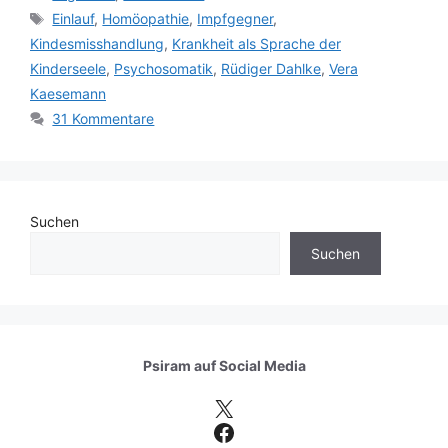
Schlagwörter
Einlauf
,
Homöopathie
,
Impfgegner
,
Kindesmisshandlung
,
Krankheit als Sprache der
Kinderseele
,
Psychosomatik
,
Rüdiger Dahlke
,
Vera
Kaesemann
31 Kommentare
Suchen
Suchen
Psiram auf
Social Media
X
Facebook