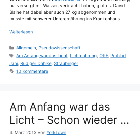
nur versorgt mit Wasser, verbracht haben, gibt es. David
Blaine hat dabei aber auch 27 kg abgenommen und
musste mit schwerer Unterernährung ins Krankenhaus.
Weiterlesen
Kategorien
Allgemein
,
Pseudowissenschaft
Schlagwörter
Am Anfang war das Licht
,
Lichtnahrung
,
ORF
,
Prahlad
Jani
,
Rüdiger Dahlke
,
Straubinger
10 Kommentare
Am Anfang war das
Licht – Schon wieder …
4. März 2013
von
YorkTown