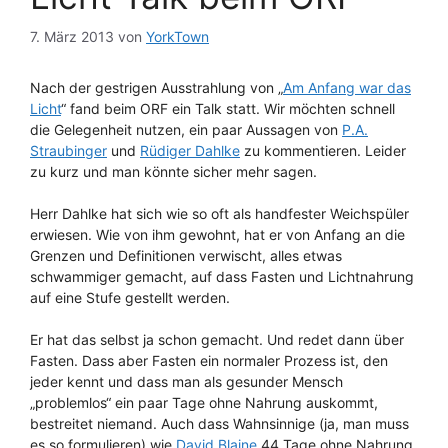
7. März 2013
von
YorkTown
Nach der gestrigen Ausstrahlung von „
Am Anfang war das
Licht
“ fand beim ORF ein Talk statt. Wir möchten schnell
die Gelegenheit nutzen, ein paar Aussagen von
P.A.
Straubinger
und
Rüdiger Dahlke
zu kommentieren. Leider
zu kurz und man könnte sicher mehr sagen.
Herr Dahlke hat sich wie so oft als handfester Weichspüler
erwiesen. Wie von ihm gewohnt, hat er von Anfang an die
Grenzen und Definitionen verwischt, alles etwas
schwammiger gemacht, auf dass Fasten und Lichtnahrung
auf eine Stufe gestellt werden.
Er hat das selbst ja schon gemacht. Und redet dann über
Fasten. Dass aber Fasten ein normaler Prozess ist, den
jeder kennt und dass man als gesunder Mensch
„problemlos“ ein paar Tage ohne Nahrung auskommt,
bestreitet niemand. Auch dass Wahnsinnige (ja, man muss
es so formulieren) wie
David Blaine
44 Tage ohne Nahrung,