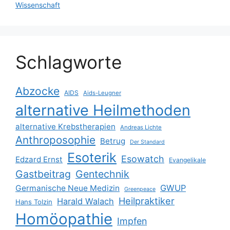
Wissenschaft
Schlagworte
Abzocke
AIDS
Aids-Leugner
alternative Heilmethoden
alternative Krebstherapien
Andreas Lichte
Anthroposophie
Betrug
Der Standard
Esoterik
Esowatch
Edzard Ernst
Evangelikale
Gastbeitrag
Gentechnik
GWUP
Germanische Neue Medizin
Greenpeace
Heilpraktiker
Harald Walach
Hans Tolzin
Homöopathie
Impfen