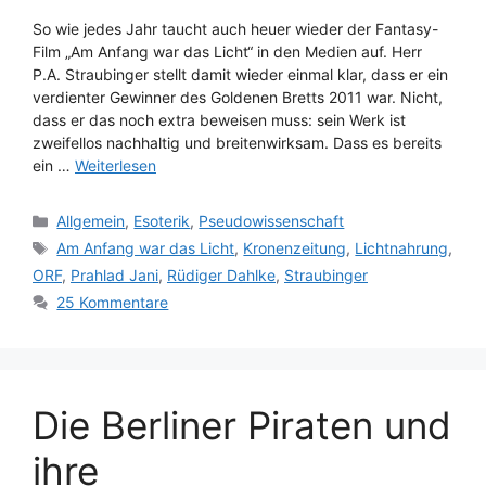
So wie jedes Jahr taucht auch heuer wieder der Fantasy-
Film „Am Anfang war das Licht“ in den Medien auf. Herr
P.A. Straubinger stellt damit wieder einmal klar, dass er ein
verdienter Gewinner des Goldenen Bretts 2011 war. Nicht,
dass er das noch extra beweisen muss: sein Werk ist
zweifellos nachhaltig und breitenwirksam. Dass es bereits
ein …
Weiterlesen
Kategorien
Allgemein
,
Esoterik
,
Pseudowissenschaft
Schlagwörter
Am Anfang war das Licht
,
Kronenzeitung
,
Lichtnahrung
,
ORF
,
Prahlad Jani
,
Rüdiger Dahlke
,
Straubinger
25 Kommentare
Die Berliner Piraten und
ihre