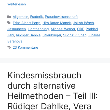
Weiterlesen
Kategorien
Allgemein
,
Esoterik
,
Pseudowissenschaft
Schlagwörter
Fritz-Albert Popp
,
Hira Ratan Manek
,
Jakob Bösch
,
Jasmuheen
,
Lichtnahrung
,
Michael Werner
,
ORF
,
Prahlad
Jani
,
Rüdiger Dahlke
,
Straubinger
,
Sudhir V. Shah
,
Zinaida
Baranova
23 Kommentare
Kindesmissbrauch
durch alternative
Heilmethoden – Teil III:
Rüdiger Dahlke, Vera