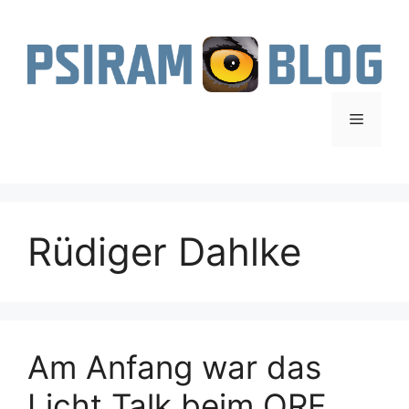
Zum
Inhalt
springen
Menü
Rüdiger Dahlke
Am Anfang war das
Licht Talk beim ORF