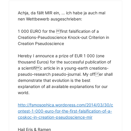
Achja, da fällt MIR ein, … ich habe ja auch mal
nen Wettbewerb ausgeschrieben:
1 000 EURO for the first falsification of a
Creations-Pseudoscience Knock-out Criterion in
Creation Pseudoscience
Hereby I announce a prize of EUR 1 000 (one
thousand Euros) for the successful publication of
a scientifi c article in a young-earth creations-
pseudo-research pseudo-journal. My off er shall
demonstrate that evolution is the best
explanation of all available explanations for our
world.
http://fsmosophica.wordpress.com/2014/03/30/c
ontest-1-000-euro-for-the-first-falsification-of-a-
cpskoc-in-creation-pseudoscience-mir
Hail Eris & Ramen