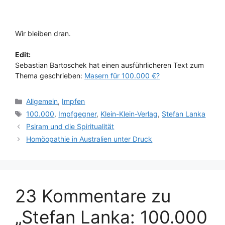
Wir bleiben dran.
Edit:
Sebastian Bartoschek hat einen ausführlicheren Text zum
Thema geschrieben:
Masern für 100.000 €?
Kategorien
Allgemein
,
Impfen
Schlagwörter
100.000
,
Impfgegner
,
Klein-Klein-Verlag
,
Stefan Lanka
Psiram und die Spiritualität
Homöopathie in Australien unter Druck
23 Kommentare zu
„Stefan Lanka: 100.000