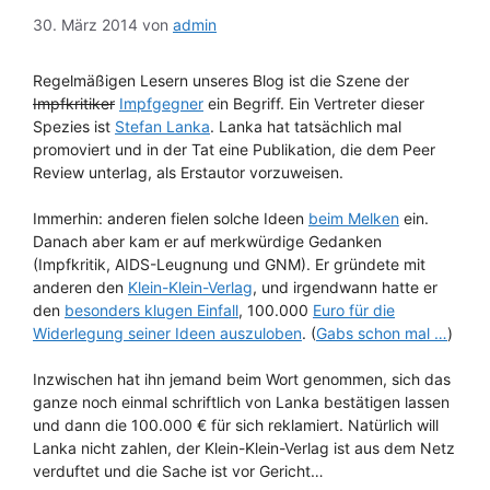
30. März 2014
von
admin
Regelmäßigen Lesern unseres Blog ist die Szene der
Impfkritiker
Impfgegner
ein Begriff. Ein Vertreter dieser
Spezies ist
Stefan Lanka
. Lanka hat tatsächlich mal
promoviert und in der Tat eine Publikation, die dem Peer
Review unterlag, als Erstautor vorzuweisen.
Immerhin: anderen fielen solche Ideen
beim Melken
ein.
Danach aber kam er auf merkwürdige Gedanken
(Impfkritik, AIDS-Leugnung und GNM). Er gründete mit
anderen den
Klein-Klein-Verlag
, und irgendwann hatte er
den
besonders klugen Einfall
, 100.000
Euro für die
Widerlegung seiner Ideen auszuloben
. (
Gabs schon mal …
)
Inzwischen hat ihn jemand beim Wort genommen, sich das
ganze noch einmal schriftlich von Lanka bestätigen lassen
und dann die 100.000 € für sich reklamiert. Natürlich will
Lanka nicht zahlen, der Klein-Klein-Verlag ist aus dem Netz
verduftet und die Sache ist vor Gericht…