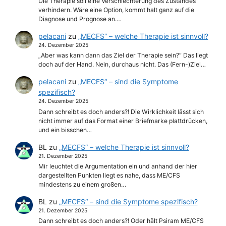
Die Therapie soll eine Verschlechterung des Zustandes
verhindern. Wäre eine Option, kommt halt ganz auf die
Diagnose und Prognose an.…
pelacani
zu
„MECFS“ – welche Therapie ist sinnvoll?
24. Dezember 2025
„Aber was kann dann das Ziel der Therapie sein?“ Das liegt
doch auf der Hand. Nein, durchaus nicht. Das (Fern-)Ziel…
pelacani
zu
„MECFS“ – sind die Symptome
spezifisch?
24. Dezember 2025
Dann schreibt es doch anders?! Die Wirklichkeit lässt sich
nicht immer auf das Format einer Briefmarke plattdrücken,
und ein bisschen…
BL
zu
„MECFS“ – welche Therapie ist sinnvoll?
21. Dezember 2025
Mir leuchtet die Argumentation ein und anhand der hier
dargestellten Punkten liegt es nahe, dass ME/CFS
mindestens zu einem großen…
BL
zu
„MECFS“ – sind die Symptome spezifisch?
21. Dezember 2025
Dann schreibt es doch anders?! Oder hält Psiram ME/CFS