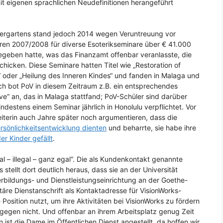
it eigenen sprachlichen Neudefinitionen herangeführt
ndergartens stand jedoch 2014 wegen Veruntreuung vor
ahren 2007/2008 für diverse Esoterikseminare über € 41.000
geben hatte, was das Finanzamt offenbar veranlasste, die
icken. Diese Seminare hatten Titel wie „Restoration of
g“ oder „Heilung des Inneren Kindes“ und fanden in Malaga und
ch bot PoV in diesem Zeitraum z.B. ein entsprechendes
ve“ an, das in Malaga stattfand; PoV-Schüler sind darüber
ndestens einem Seminar jährlich in Honolulu verpflichtet. Vor
iterin auch Jahre später noch argumentieren, dass die
rsönlichkeitsentwicklung dienten
und beharrte, sie habe ihre
r Kinder gefällt
.
 – illegal – ganz egal“. Die als Kundenkontakt genannte
tellt dort deutlich heraus, dass sie an der Universität
eiterbildungs- und Dienstleistungseinrichtung an der Goethe-
itäre Dienstanschrift als Kontaktadresse für VisionWorks-
e Position nutzt, um ihre Aktivitäten bei VisionWorks zu fördern
agegen nicht. Und offenbar an ihrem Arbeitsplatz genug Zeit
 ist die Dame im Öffentlichen Dienst angestellt, da hoffen wir