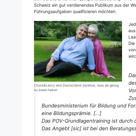
Schweiz ein gut verdienendes Publikum aus der Wir
Führungsaufgaben qualifizieren möchten.
Jed
aus
Lea
Die
von
wir
Das
de
Chuck&Lency sind Deutschland dankbar, dass sie genug
Vor
zu essen haben
Zu
Bundesministerium für Bildung und For
eine Bildungsprämie. […]
Das POV-Grundlagentraining ist durch
Das Angebt [sic] ist bei den Beratungs