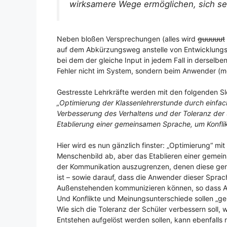
wirksamere Wege ermöglichen, sich sel
Neben bloßen Versprechungen (alles wird
guuuuut
auf dem Abkürzungsweg anstelle von Entwicklungsp
bei dem der gleiche Input in jedem Fall in derselbe
Fehler nicht im System, sondern beim Anwender (
Gestresste Lehrkräfte werden mit den folgenden S
„Optimierung der Klassenlehrerstunde durch einfac
Verbesserung des Verhaltens und der Toleranz der 
Etablierung einer gemeinsamen Sprache, um Konfl
Hier wird es nun gänzlich finster: „Optimierung“ m
Menschenbild ab, aber das Etablieren einer gemeins
der Kommunikation auszugrenzen, denen diese geme
ist – sowie darauf, dass die Anwender dieser Spra
Außenstehenden kommunizieren können, so dass Au
Und Konflikte und Meinungsunterschiede sollen „ge
Wie sich die Toleranz der Schüler verbessern soll
Entstehen aufgelöst werden sollen, kann ebenfalls ni