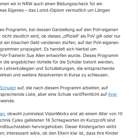
men wir in NRW auch einen Bildungsscheck für ein
 was Eigenes – das Loriot-Diplom vermutlich um Längen
res Programm, bei dessen Darstellung auf den PoV-eigenen
cht deutlich wird, ob dieses „offiziell“ als PoV gilt oder nur
bst ein bisschen Geld verdienen dürfen; auf der PoV-eigenen
grammen propagiert. Es handelt sich hierbei um
n PoV-Trainerin Sue Allen entworfen wurde. Dieses Programm
die angeblichen Vorteile für die Schüler betont werden,
an Lehrerkollegien und Schulleitungen, die entsprechende
 wirken und weitere Absolventen in Kurse zu schleusen.
 Schulen
auf, die nach diesem Programm arbeiten; auf
sprechende Liste, aber eine Schule veröffentlicht auf
ihrer
anwende.
 an
, obwohl zumindest VisionWorks erst ab einem Alter von 10
hnis Cylex gelisteten 16 Schlagworten im Kurzprofil sind
Großbuchstaben hervorgehoben. Dieser Kindergarten wirbt
interessant wäre, ob den Eltern klar ist, dass ihre Kinder