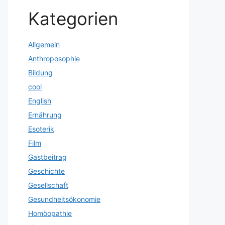
Kategorien
Allgemein
Anthroposophie
Bildung
cool
English
Ernährung
Esoterik
Film
Gastbeitrag
Geschichte
Gesellschaft
Gesundheitsökonomie
Homöopathie