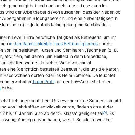
auch genehmigt hat und noch mehr, dass diese auch im
ings wird der Arbeitgeber davon ausgehen, dass der Nebenjob
cher Arbeitgeber im Bildungsbereich und eine Nebentätigkeit in
iehe unten) ist jedenfalls keine gelungene Kombination.
erin Level 1 ihre berufliche Tätigkeit als Betreuerin, um ihr
 auch
in den Räumlichkeiten ihres Betreuungsbüros
durch.
en von ihr geleiteten Kursen und Seminaren „Techniken (z. B.
, etc.)“ ein, mit denen „ein Heilfeld in dem körperliche,
 geschaffen werde. Ja sicher. Wenn wir einmal
 eine (gerichtlich bestellte!) Betreuerin, die uns die Karten
nen Haus wohnen dürfen oder ins Heim kommen. Da leuchtet
inerin erwähnt in
ihrem Profil
auf der PoV-Webseite ferner,
n
habe.
nschaftlich anerkannt; Peer Reviews oder eine Supervision gibt
ng von Lehrkräften entwickelt wurde, finden sich auf der
[5]
 7 bis 10 Jahren, also ab der 5. Klasse“ geeignet sei
. Es
r so wenig Ahnung davon haben, wie alt Schüler in welcher