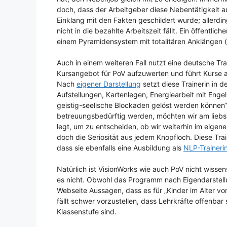
doch, dass der Arbeitgeber diese Nebentätigkeit 
Einklang mit den Fakten geschildert wurde; allerd
nicht in die bezahlte Arbeitszeit fällt. Ein öffentli
einem Pyramidensystem mit totalitären Anklängen (s
Auch in einem weiteren Fall nutzt eine deutsche Train
Kursangebot für PoV aufzuwerten und führt Kurse
Nach
eigener Darstellung
setzt diese Trainerin in d
Aufstellungen, Kartenlegen, Energiearbeit mit Engeln
geistig-seelische Blockaden gelöst werden können“
betreuungsbedürftig werden, möchten wir am liebsten
legt, um zu entscheiden, ob wir weiterhin im eige
doch die Seriosität aus jedem Knopfloch. Diese Tra
dass sie ebenfalls eine Ausbildung als
NLP-Traineri
Natürlich ist VisionWorks wie auch PoV nicht wisse
es nicht. Obwohl das Programm nach Eigendarstellu
Webseite Aussagen, dass es für „Kinder im Alter von
fällt schwer vorzustellen, dass Lehrkräfte offenba
Klassenstufe sind.