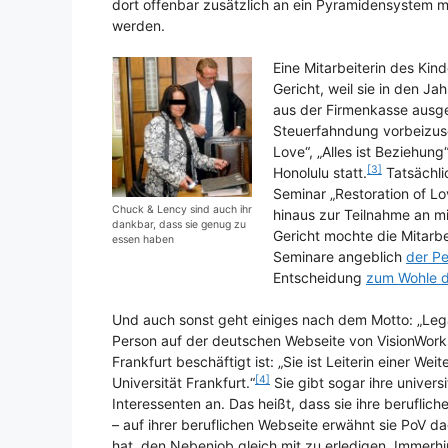
dort offenbar zusätzlich an ein Pyramidensystem m
werden.
Eine Mitarbeiterin des Ki
Gericht, weil sie in den J
aus der Firmenkasse ausge
Steuerfahndung vorbeizusch
Love“, „Alles ist Beziehun
[3]
Honolulu statt.
Tatsächli
Seminar „Restoration of Lo
Chuck & Lency sind auch ihr
hinaus zur Teilnahme an mi
dankbar, dass sie genug zu
Gericht mochte die Mitarbe
essen haben
Seminare angeblich
der Pe
Entscheidung
zum Wohle de
Und auch sonst geht einiges nach dem Motto: „Legal
Person auf der deutschen Webseite von VisionWorks s
Frankfurt beschäftigt ist: „Sie ist Leiterin einer W
[4]
Universität Frankfurt.“
Sie gibt sogar ihre univers
Interessenten an. Das heißt, dass sie ihre beruflich
– auf ihrer beruflichen Webseite erwähnt sie PoV d
hat, den Nebenjob gleich mit zu erledigen. Immerhin