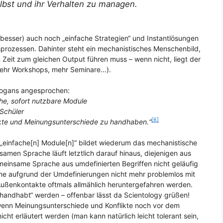
bst und ihr Verhalten zu managen.
besser) auch noch „einfache Strategien“ und Instantlösungen
rozessen. Dahinter steht ein mechanistisches Menschenbild,
n Zeit zum gleichen Output führen muss – wenn nicht, liegt der
mehr Workshops, mehr Seminare…).
logans angesprochen:
he, sofort nutzbare Module
Schüler
[6]
ikte und Meinungsunterschiede zu handhaben.“
it „einfache[n] Module[n]“ bildet wiederum das mechanistische
amen Sprache läuft letztlich darauf hinaus, diejenigen aus
insame Sprache aus umdefinierten Begriffen nicht geläufig
che aufgrund der Umdefinierungen nicht mehr problemlos mit
ßenkontakte oftmals allmählich heruntergefahren werden.
handhabt“ werden – offenbar lässt da Scientology grüßen!
, wenn Meinungsunterschiede und Konflikte noch vor dem
cht erläutert werden (man kann natürlich leicht tolerant sein,