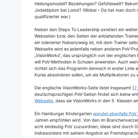
Heilungsmodell? Beziehungen? Gefühlswelt? Bekom
Jodeldiplom bei Loriot? (Wobei – Da hat man doch
qualifizierter war.)
Neben den Steps To Leadership existiert ein weite
Webseiten bzw. den Seiten der anbietenden Trainer ni
ein tolerierter Nebenzweig ist, mit dem Trainer sel
Webseite wird es jedenfalls neben anderen PoV-Pro
„VisionWorks“, das ursprünglich von der englische
will PoV-Methoden in Schulen anwenden. Auch wenn 
richtet sich das Programm dennoch in erster Linie 
Kurse absolvieren sollen, um als Multiplikatoren zu
Die englische VisionWorks-Seite listet insgesamt
17
deutschsprachigen PoV-Seiten findet sich keine ent
Webseite
, dass sie VisionWorks in den 5. Klassen 
Ein Hamburger Kindergarten
wendet ebenfalls PoV
Jahren empfohlen wird. Von den im Branchenverzeic
acht eindeutig PoV zuzuordnen; diese sind durch 
insbesondere mit seinem Angebot an Fremdsprachen; 