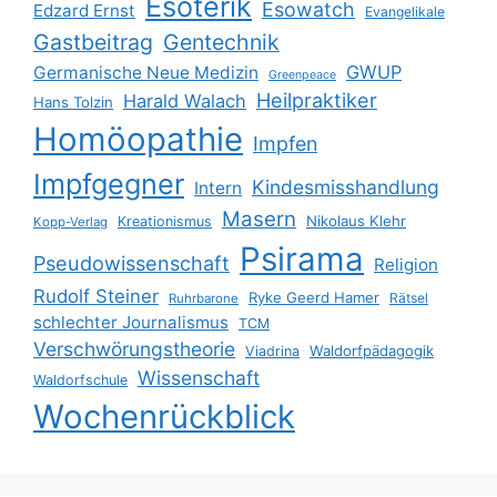
Esoterik
Esowatch
Edzard Ernst
Evangelikale
Gastbeitrag
Gentechnik
GWUP
Germanische Neue Medizin
Greenpeace
Heilpraktiker
Harald Walach
Hans Tolzin
Homöopathie
Impfen
Impfgegner
Kindesmisshandlung
Intern
Masern
Nikolaus Klehr
Kreationismus
Kopp-Verlag
Psirama
Pseudowissenschaft
Religion
Rudolf Steiner
Ryke Geerd Hamer
Rätsel
Ruhrbarone
schlechter Journalismus
TCM
Verschwörungstheorie
Waldorfpädagogik
Viadrina
Wissenschaft
Waldorfschule
Wochenrückblick