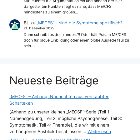
Mir leuchtet die Argumentation ein und anhand der hier
dargestellten Punkten liegt es nahe, dass ME/CFS
mindestens zu einem großen…
BL
zu
„MECFS“ – sind die Symptome spezifisch?
21. Dezember 2025
Dann schreibt es doch anders?! Oder hält Psiram ME/CFS
doch für bloße Einbildung oder einen bloße Ausrede faul zu
sein.…
Neueste Beiträge
„MECFS“ – Anhang: Nachrichten aus verstaubten
Scharteken
(Anhang zu unserer kleinen „MECSF“-Serie [Teil 1:
Namensgebung, Teil 2: mögliche Psychogenese, Teil 3:
Symptomatik, Teil 4: Therapie], die wir mit einem
verhangenen Ausblick beschlossen ...
Weiterlesen