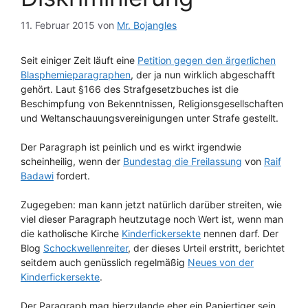
11. Februar 2015
von
Mr. Bojangles
Seit einiger Zeit läuft eine
Petition gegen den ärgerlichen
Blasphemieparagraphen
, der ja nun wirklich abgeschafft
gehört. Laut §166 des Strafgesetzbuches ist die
Beschimpfung von Bekenntnissen, Religionsgesellschaften
und Weltanschauungsvereinigungen unter Strafe gestellt.
Der Paragraph ist peinlich und es wirkt irgendwie
scheinheilig, wenn der
Bundestag die Freilassung
von
Raif
Badawi
fordert.
Zugegeben: man kann jetzt natürlich darüber streiten, wie
viel dieser Paragraph heutzutage noch Wert ist, wenn man
die katholische Kirche
Kinderfickersekte
nennen darf. Der
Blog
Schockwellenreiter
, der dieses Urteil erstritt, berichtet
seitdem auch genüsslich regelmäßig
Neues von der
Kinderfickersekte
.
Der Paragraph mag hierzulande eher ein Papiertiger sein,