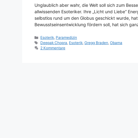
Unglaublich aber wahr, die Welt soll sich zum Bes
allwissenden Esoteriker. Ihre „Licht und Liebe“ Ener
selbstlos rund um den Globus geschickt wurde, hatte
Bewusstseinsentwicklung fördern soll, hat sich g
Kategorien
Esoterik
,
Paramedizin
Schlagwörter
Deepak Chopra
,
Esoterik
,
Gregg Braden
,
Obama
2 Kommentare