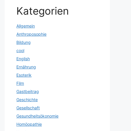
Kategorien
Allgemein
Anthroposophie
Bildung
cool
English
Ernährung
Esoterik
Film
Gastbeitrag
Geschichte
Gesellschaft
Gesundheitsökonomie
Homöopathie