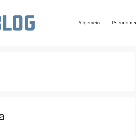
Allgemein
Pseudomed
a