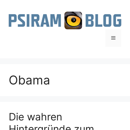
Zum
Inhalt
springen
Menü
Obama
Die wahren
Hintergründe zum