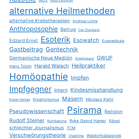
AIDS
Aids-Leugner
alternative Heilmethoden
alternative Krebstherapien
Andreas Lichte
Anthroposophie
Betrug
Der Standard
Esoterik
Esowatch
Edzard Ernst
Evangelikale
Gastbeitrag
Gentechnik
GWUP
Germanische Neue Medizin
Greenpeace
Heilpraktiker
Harald Walach
Hans Tolzin
Homöopathie
Impfen
Impfgegner
Kindesmisshandlung
Intern
Masern
Nikolaus Klehr
Kreationismus
Kopp-Verlag
Psirama
Pseudowissenschaft
Religion
Rudolf Steiner
Ryke Geerd Hamer
Rätsel
Ruhrbarone
schlechter Journalismus
TCM
Verschwörungstheorie
Waldorfpädagogik
Viadrina