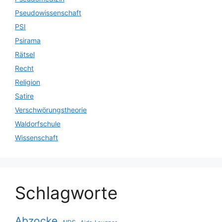
Pseudowissenschaft
PSI
Psirama
Rätsel
Recht
Religion
Satire
Verschwörungstheorie
Waldorfschule
Wissenschaft
Schlagworte
Abzocke