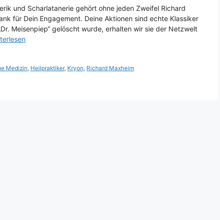
rik und Scharlatanerie gehört ohne jeden Zweifel Richard
Dank für Dein Engagement. Deine Aktionen sind echte Klassiker
r. Meisenpiep“ gelöscht wurde, erhalten wir sie der Netzwelt
terlesen
e Medizin
,
Heilpraktiker
,
Kryon
,
Richard Maxheim