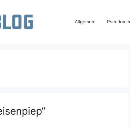
Allgemein
Pseudomed
eisenpiep“