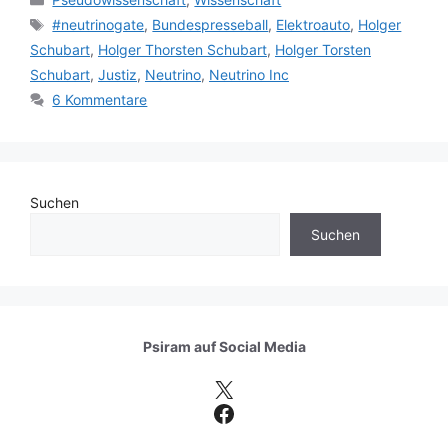
Schlagwörter
#neutrinogate
,
Bundespresseball
,
Elektroauto
,
Holger
Schubart
,
Holger Thorsten Schubart
,
Holger Torsten
Schubart
,
Justiz
,
Neutrino
,
Neutrino Inc
6 Kommentare
Suchen
Suchen
Psiram auf
Social Media
X
Facebook