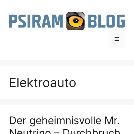
Zum
Inhalt
springen
Menü
Elektroauto
Der geheimnisvolle Mr.
Neutrino – Durchbruch