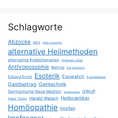
Schlagworte
Abzocke
AIDS
Aids-Leugner
alternative Heilmethoden
alternative Krebstherapien
Andreas Lichte
Anthroposophie
Betrug
Der Standard
Esoterik
Esowatch
Edzard Ernst
Evangelikale
Gastbeitrag
Gentechnik
GWUP
Germanische Neue Medizin
Greenpeace
Heilpraktiker
Harald Walach
Hans Tolzin
Homöopathie
Impfen
Impfgegner