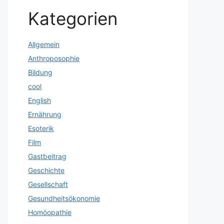
Kategorien
Allgemein
Anthroposophie
Bildung
cool
English
Ernährung
Esoterik
Film
Gastbeitrag
Geschichte
Gesellschaft
Gesundheitsökonomie
Homöopathie