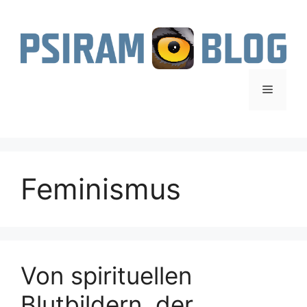
Zum
Inhalt
springen
Menü
Feminismus
Von spirituellen
Blutbildern, der