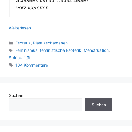
Schößen, um auf neues Leben
vorzubereiten.
Weiterlesen
Kategorien
Esoterik
,
Plastikschamanen
Schlagwörter
Feminismus
,
feministische Esoterik
,
Menstruation
,
Spiritualität
104 Kommentare
Suchen
Suchen