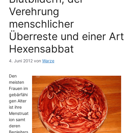
Verehrung
menschlicher
Überreste und einer Art
Hexensabbat
4. Juni 2012
von
Warze
Den
meisten
Frauen im
gebärfähi
gen Alter
ist ihre
Menstruat
ion samt
deren
Begleiters