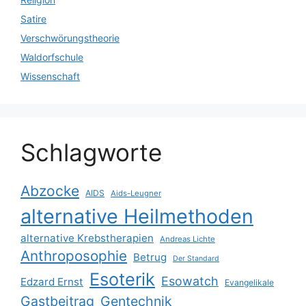
Satire
Verschwörungstheorie
Waldorfschule
Wissenschaft
Schlagworte
Abzocke
AIDS
Aids-Leugner
alternative Heilmethoden
alternative Krebstherapien
Andreas Lichte
Anthroposophie
Betrug
Der Standard
Esoterik
Esowatch
Edzard Ernst
Evangelikale
Gastbeitrag
Gentechnik