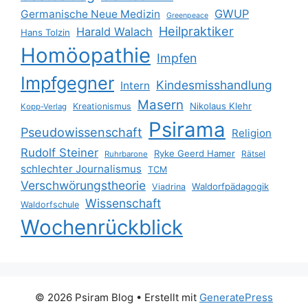
GWUP
Germanische Neue Medizin
Greenpeace
Heilpraktiker
Harald Walach
Hans Tolzin
Homöopathie
Impfen
Impfgegner
Kindesmisshandlung
Intern
Masern
Nikolaus Klehr
Kreationismus
Kopp-Verlag
Psirama
Pseudowissenschaft
Religion
Rudolf Steiner
Ryke Geerd Hamer
Rätsel
Ruhrbarone
schlechter Journalismus
TCM
Verschwörungstheorie
Waldorfpädagogik
Viadrina
Wissenschaft
Waldorfschule
Wochenrückblick
© 2026 Psiram Blog
• Erstellt mit
GeneratePress