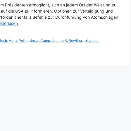
em Präsidenten ermöglicht, sich an jedem Ort der Welt und zu
es auf die USA zu informieren, Optionen zur Verteidigung und
orderlichenfalls Befehle zur Durchführung von Atomschlägen
iterlesen
Bush
,
Harry Potter
,
Jesus Camp
,
Joanne K. Rowling
,
religiöser