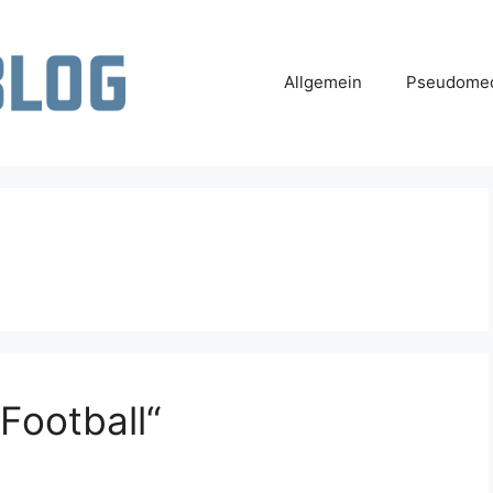
Allgemein
Pseudomed
Football“