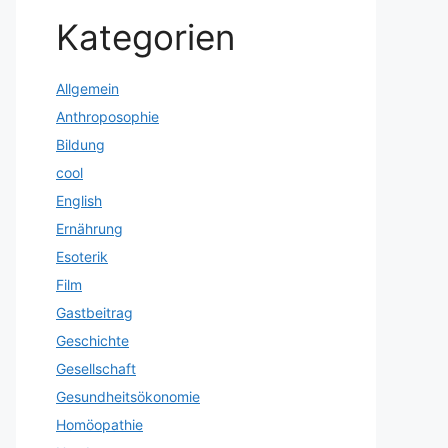
Kategorien
Allgemein
Anthroposophie
Bildung
cool
English
Ernährung
Esoterik
Film
Gastbeitrag
Geschichte
Gesellschaft
Gesundheitsökonomie
Homöopathie