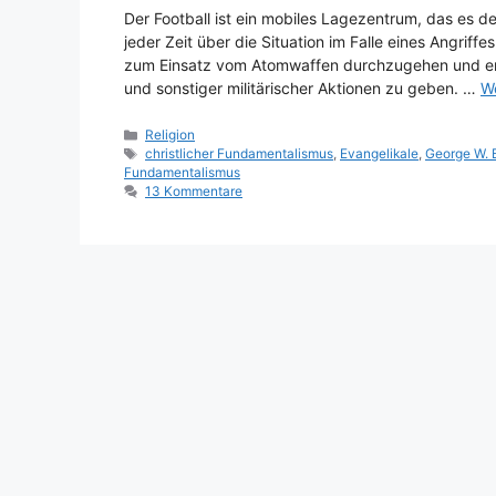
Der Football ist ein mobiles Lagezentrum, das es d
jeder Zeit über die Situation im Falle eines Angriff
zum Einsatz vom Atomwaffen durchzugehen und erf
und sonstiger militärischer Aktionen zu geben. …
We
Kategorien
Religion
Schlagwörter
christlicher Fundamentalismus
,
Evangelikale
,
George W. 
Fundamentalismus
13 Kommentare