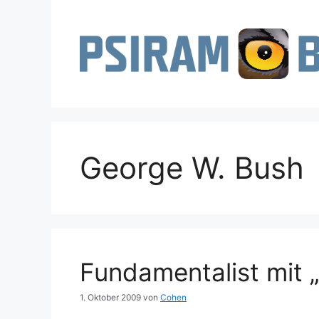
Zum
Inhalt
springen
George W. Bush
Fundamentalist mit „
1. Oktober 2009
von
Cohen