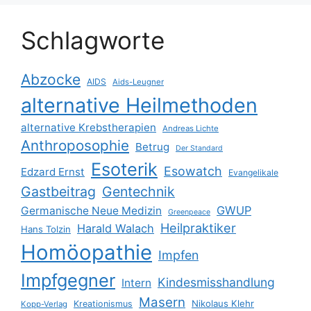
Schlagworte
Abzocke
AIDS
Aids-Leugner
alternative Heilmethoden
alternative Krebstherapien
Andreas Lichte
Anthroposophie
Betrug
Der Standard
Esoterik
Esowatch
Edzard Ernst
Evangelikale
Gastbeitrag
Gentechnik
GWUP
Germanische Neue Medizin
Greenpeace
Heilpraktiker
Harald Walach
Hans Tolzin
Homöopathie
Impfen
Impfgegner
Kindesmisshandlung
Intern
Masern
Nikolaus Klehr
Kreationismus
Kopp-Verlag