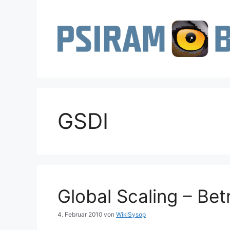
Zum
Inhalt
springen
GSDI
Global Scaling – Bet
4. Februar 2010
von
WikiSysop