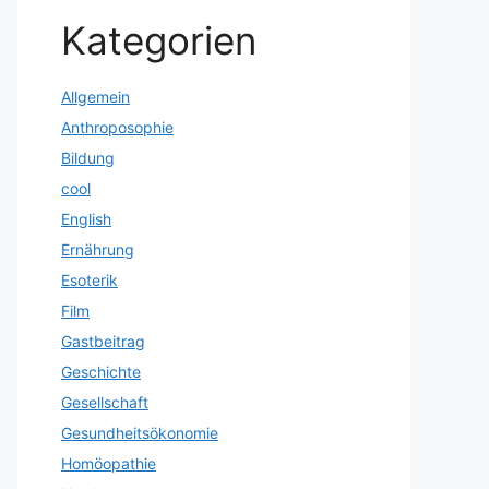
Kategorien
Allgemein
Anthroposophie
Bildung
cool
English
Ernährung
Esoterik
Film
Gastbeitrag
Geschichte
Gesellschaft
Gesundheitsökonomie
Homöopathie