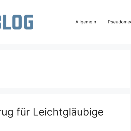
Allgemein
Pseudomed
rug für Leichtgläubige