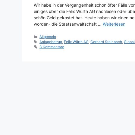
Wir habe in der Vergangenheit schon öfter Fälle v
einiges über die Felix Würth AG nachlesen oder übe
schön Geld gekostet hat. Heute haben wir einen neu
worden- die Staatsanwaltschaft …
Weiterlesen
Kategorien
Allgemein
Schlagwörter
Anlagebetrug
,
Felix Würth AG
,
Gerhard Steinbach
,
Global
3 Kommentare