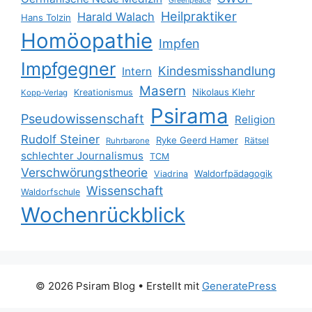
Greenpeace
Heilpraktiker
Harald Walach
Hans Tolzin
Homöopathie
Impfen
Impfgegner
Kindesmisshandlung
Intern
Masern
Nikolaus Klehr
Kreationismus
Kopp-Verlag
Psirama
Pseudowissenschaft
Religion
Rudolf Steiner
Ryke Geerd Hamer
Rätsel
Ruhrbarone
schlechter Journalismus
TCM
Verschwörungstheorie
Waldorfpädagogik
Viadrina
Wissenschaft
Waldorfschule
Wochenrückblick
© 2026 Psiram Blog
• Erstellt mit
GeneratePress