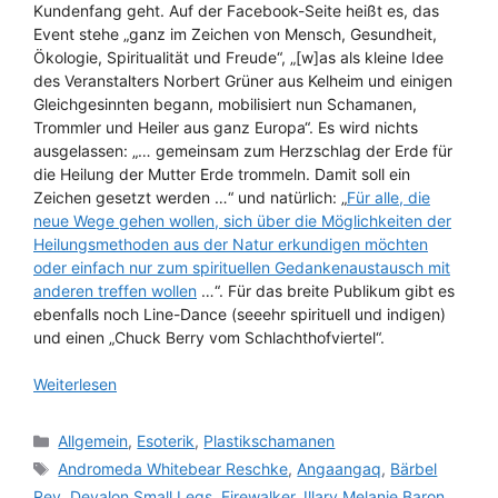
Kundenfang geht. Auf der Facebook-Seite heißt es, das
Event stehe „ganz im Zeichen von Mensch, Gesundheit,
Ökologie, Spiritualität und Freude“, „[w]as als kleine Idee
des Veranstalters Norbert Grüner aus Kelheim und einigen
Gleichgesinnten begann, mobilisiert nun Schamanen,
Trommler und Heiler aus ganz Europa“. Es wird nichts
ausgelassen: „… gemeinsam zum Herzschlag der Erde für
die Heilung der Mutter Erde trommeln. Damit soll ein
Zeichen gesetzt werden …“ und natürlich: „
Für alle, die
neue Wege gehen wollen, sich über die Möglichkeiten der
Heilungsmethoden aus der Natur erkundigen möchten
oder einfach nur zum spirituellen Gedankenaustausch mit
anderen treffen wollen
…“. Für das breite Publikum gibt es
ebenfalls noch Line-Dance (seeehr spirituell und indigen)
und einen „Chuck Berry vom Schlachthofviertel“.
Weiterlesen
Kategorien
Allgemein
,
Esoterik
,
Plastikschamanen
Schlagwörter
Andromeda Whitebear Reschke
,
Angaangaq
,
Bärbel
Rey
,
Devalon Small Legs
,
Firewalker
,
Illary Melanie Baron
,