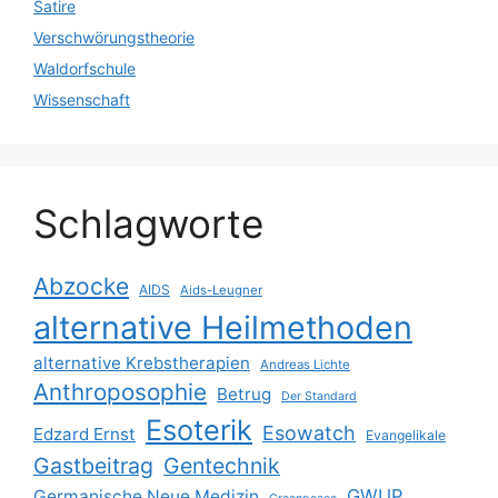
Satire
Verschwörungstheorie
Waldorfschule
Wissenschaft
Schlagworte
Abzocke
AIDS
Aids-Leugner
alternative Heilmethoden
alternative Krebstherapien
Andreas Lichte
Anthroposophie
Betrug
Der Standard
Esoterik
Esowatch
Edzard Ernst
Evangelikale
Gastbeitrag
Gentechnik
GWUP
Germanische Neue Medizin