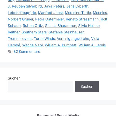
J. Reuben Silverbird
,
Jaya Peters
,
Jens Lyberth
,
Lebensfreu(n)de
,
Manfred Jobst
,
Medicine Turtle
,
Moonies
,
Norbert Grüner
,
Petra Ostermeier
,
Renato Strassmann
,
Rolf
Schaub
,
Ruben Ortiz
,
Shania Sharantron
,
Silvie Helene
Reither
,
Southern Stars
,
Stefanie Steinhauser
,
Trommelevent
,
Turtle Winds
,
Vereinigungskirche
,
Viola
Flambé
,
Wacha Nabi
,
William A. Burchett
,
William A. Jervis
82 Kommentare
Suchen
Suchen
Psiram auf
Social Media