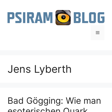
Zum
Inhalt
springen
Menü
Jens Lyberth
Bad Gögging: Wie man
esoterischen Quark