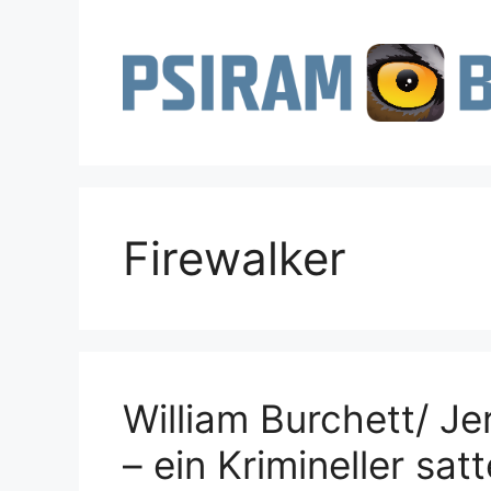
Zum
Inhalt
springen
Firewalker
William Burchett/ Jer
– ein Krimineller sat