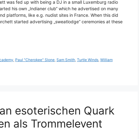
tt was fed up with being a DJ in a small Luxemburg radio
tarted his own „Indianer club“ which he advertised on many
and platforms, like e.g. nudist sites in France. When this did
Burchett started advertising „sweatlodge“ ceremonies at these
Academy
,
Paul "Cherokee" Slone
,
Sam Smith
,
Turtle Winds
,
William
an esoterischen Quark
en als Trommelevent