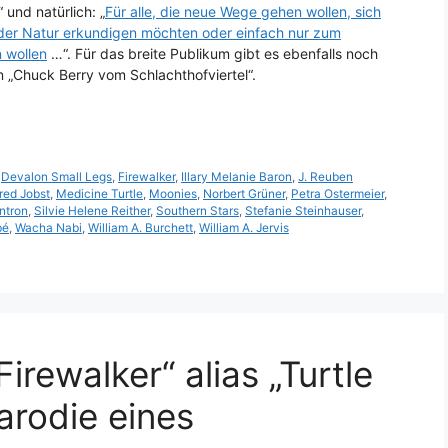
und natürlich: „
Für alle, die neue Wege gehen wollen, sich
der Natur erkundigen möchten oder einfach nur zum
 wollen
…“. Für das breite Publikum gibt es ebenfalls noch
n „Chuck Berry vom Schlachthofviertel“.
,
Devalon Small Legs
,
Firewalker
,
Illary Melanie Baron
,
J. Reuben
red Jobst
,
Medicine Turtle
,
Moonies
,
Norbert Grüner
,
Petra Ostermeier
,
ntron
,
Silvie Helene Reither
,
Southern Stars
,
Stefanie Steinhauser
,
bé
,
Wacha Nabi
,
William A. Burchett
,
William A. Jervis
Firewalker“ alias „Turtle
arodie eines