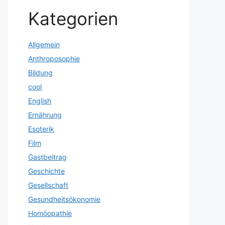
Kategorien
Allgemein
Anthroposophie
Bildung
cool
English
Ernährung
Esoterik
Film
Gastbeitrag
Geschichte
Gesellschaft
Gesundheitsökonomie
Homöopathie