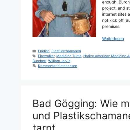
enough, Burche
project, and s
internet sites 
not kick off, 
premises.
Weiterlesen
Kategorien
English
,
Plastikschamanen
Schlagwörter
Firewalker
,
Medicine Turtle
,
Native American Medicine 
Burchett
,
William Jervis
Kommentar hinterlassen
Bad Gögging: Wie m
und Plastikschaman
tarnt