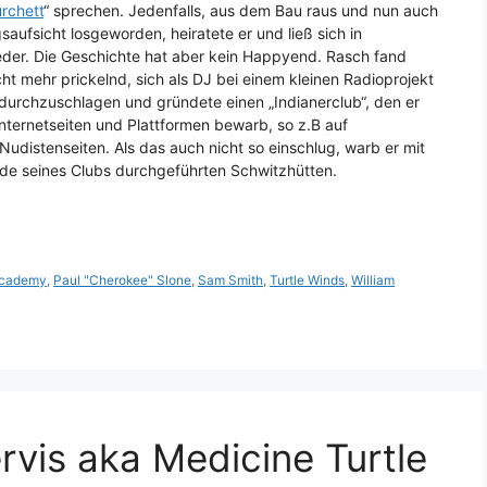
urchett
“ sprechen. Jedenfalls, aus dem Bau raus und nun auch
aufsicht losgeworden, heiratete er und ließ sich in
der. Die Geschichte hat aber kein Happyend. Rasch fand
cht mehr prickelnd, sich als DJ bei einem kleinen Radioprojekt
durchzuschlagen und gründete einen „Indianerclub“, den er
Internetseiten und Plattformen bewarb, so z.B auf
Nudistenseiten. Als das auch nicht so einschlug, warb er mit
de seines Clubs durchgeführten Schwitzhütten.
Academy
,
Paul "Cherokee" Slone
,
Sam Smith
,
Turtle Winds
,
William
ervis aka Medicine Turtle