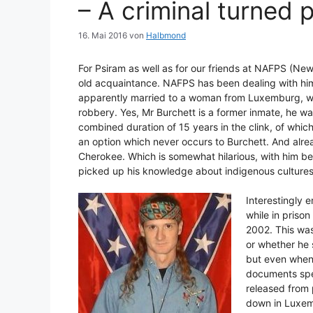
– A criminal turned 
16. Mai 2016
von
Halbmond
For Psiram as well as for our friends at NAFPS (N
old acquaintance. NAFPS has been dealing with him
apparently married to a woman from Luxemburg, with
robbery. Yes, Mr Burchett is a former inmate, he 
combined duration of 15 years in the clink, of whi
an option which never occurs to Burchett. And alrea
Cherokee. Which is somewhat hilarious, with him bei
picked up his knowledge about indigenous culture
Interestingly 
while in prison
2002. This was
or whether he s
but even when 
documents spe
released from 
down in Luxem