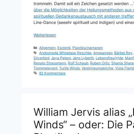
trommeln. Damit soll ein Zeichen gesetzt werden …“ 
über die Möglichkeiten der Heilungsmethoden aus 
spirituellen Gedankenaustausch mit anderen treffen
Line-Dance (seeehr spirituell und indigen) und eine
Weiterlesen
Kategorien
Allgemein
,
Esoterik
,
Plastikschamanen
Schlagwörter
Andromeda Whitebear Reschke
,
Angaangaq
,
Bärbel Rey
Silverbird
,
Jaya Peters
,
Jens Lyberth
,
Lebensfreu(n)de
,
Manf
Renato Strassmann
,
Rolf Schaub
,
Ruben Ortiz
,
Shania Shara
Trommelevent
,
Turtle Winds
,
Vereinigungskirche
,
Viola Flam
82 Kommentare
William Jervis alias „
Winds“ – oder: Die P