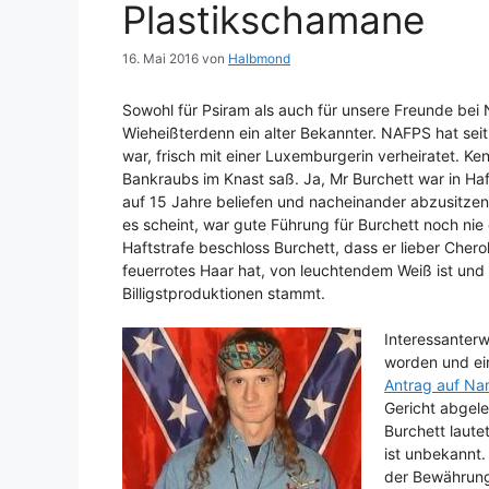
Plastikschamane
16. Mai 2016
von
Halbmond
Sowohl für Psiram als auch für unsere Freunde be
Wieheißterdenn ein alter Bekannter. NAFPS hat sei
war, frisch mit einer Luxemburgerin verheiratet. Ke
Bankraubs im Knast saß. Ja, Mr Burchett war in Haf
auf 15 Jahre beliefen und nacheinander abzusitzen
es scheint, war gute Führung für Burchett noch nie
Haftstrafe beschloss Burchett, dass er lieber Chero
feuerrotes Haar hat, von leuchtendem Weiß ist und
Billigstproduktionen stammt.
Interessanterw
worden und ein
Antrag auf N
Gericht abgele
Burchett laute
ist unbekannt.
der Bewährungs