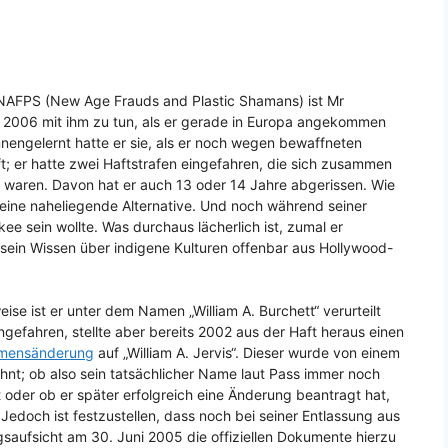
i NAFPS (New Age Frauds and Plastic Shamans) ist Mr
t 2006 mit ihm zu tun, als er gerade in Europa angekommen
nnengelernt hatte er sie, als er noch wegen bewaffneten
t; er hatte zwei Haftstrafen eingefahren, die sich zusammen
 waren. Davon hat er auch 13 oder 14 Jahre abgerissen. Wie
 eine naheliegende Alternative. Und noch während seiner
kee sein wollte. Was durchaus lächerlich ist, zumal er
 sein Wissen über indigene Kulturen offenbar aus Hollywood-
eise ist er unter dem Namen „William A. Burchett“ verurteilt
gefahren, stellte aber bereits 2002 aus der Haft heraus einen
amensänderung
auf „William A. Jervis“. Dieser wurde von einem
hnt; ob also sein tatsächlicher Name laut Pass immer noch
t oder ob er später erfolgreich eine Änderung beantragt hat,
 Jedoch ist festzustellen, dass noch bei seiner Entlassung aus
aufsicht am 30. Juni 2005 die offiziellen Dokumente hierzu