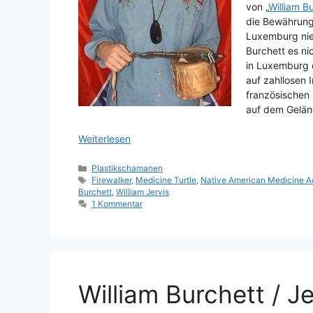
von „
William B
die Bewährungs
Luxemburg nie
Burchett es ni
in Luxemburg 
auf zahllosen 
französischen 
auf dem Gelän
Weiterlesen
Kategorien
Plastikschamanen
Schlagwörter
Firewalker
,
Medicine Turtle
,
Native American Medicine 
Burchett
,
William Jervis
1 Kommentar
William Burchett / J