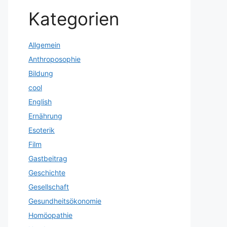
Kategorien
Allgemein
Anthroposophie
Bildung
cool
English
Ernährung
Esoterik
Film
Gastbeitrag
Geschichte
Gesellschaft
Gesundheitsökonomie
Homöopathie