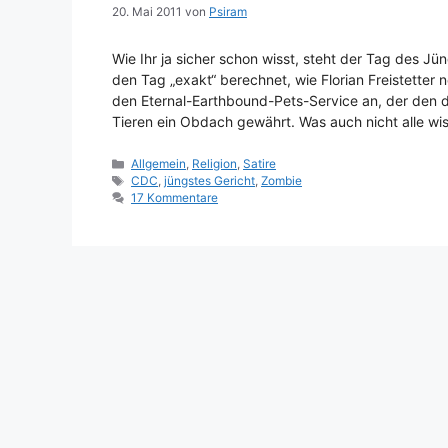
20. Mai 2011
von
Psiram
Wie Ihr ja sicher schon wisst, steht der Tag des Jü
den Tag „exakt“ berechnet, wie Florian Freistetter 
den Eternal-Earthbound-Pets-Service an, der den 
Tieren ein Obdach gewährt. Was auch nicht alle w
Kategorien
Allgemein
,
Religion
,
Satire
Schlagwörter
CDC
,
jüngstes Gericht
,
Zombie
17 Kommentare