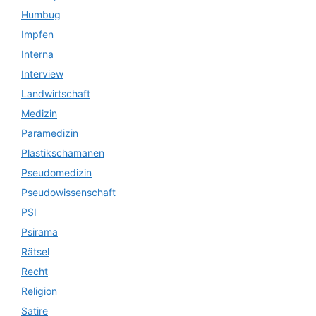
Humbug
Impfen
Interna
Interview
Landwirtschaft
Medizin
Paramedizin
Plastikschamanen
Pseudomedizin
Pseudowissenschaft
PSI
Psirama
Rätsel
Recht
Religion
Satire