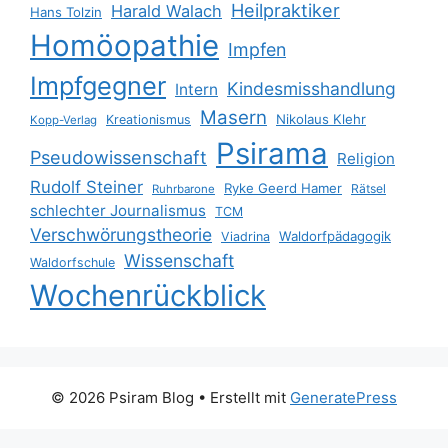
Heilpraktiker
Harald Walach
Hans Tolzin
Homöopathie
Impfen
Impfgegner
Kindesmisshandlung
Intern
Masern
Nikolaus Klehr
Kreationismus
Kopp-Verlag
Psirama
Pseudowissenschaft
Religion
Rudolf Steiner
Ryke Geerd Hamer
Rätsel
Ruhrbarone
schlechter Journalismus
TCM
Verschwörungstheorie
Waldorfpädagogik
Viadrina
Wissenschaft
Waldorfschule
Wochenrückblick
© 2026 Psiram Blog
• Erstellt mit
GeneratePress