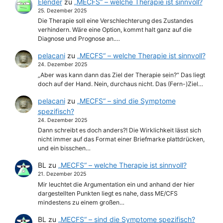
Elender
zu
„MECFS“ – welche Therapie ist sinnvoll?
25. Dezember 2025
Die Therapie soll eine Verschlechterung des Zustandes
verhindern. Wäre eine Option, kommt halt ganz auf die
Diagnose und Prognose an.…
pelacani
zu
„MECFS“ – welche Therapie ist sinnvoll?
24. Dezember 2025
„Aber was kann dann das Ziel der Therapie sein?“ Das liegt
doch auf der Hand. Nein, durchaus nicht. Das (Fern-)Ziel…
pelacani
zu
„MECFS“ – sind die Symptome
spezifisch?
24. Dezember 2025
Dann schreibt es doch anders?! Die Wirklichkeit lässt sich
nicht immer auf das Format einer Briefmarke plattdrücken,
und ein bisschen…
BL
zu
„MECFS“ – welche Therapie ist sinnvoll?
21. Dezember 2025
Mir leuchtet die Argumentation ein und anhand der hier
dargestellten Punkten liegt es nahe, dass ME/CFS
mindestens zu einem großen…
BL
zu
„MECFS“ – sind die Symptome spezifisch?