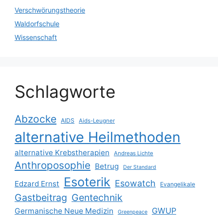
Verschwörungstheorie
Waldorfschule
Wissenschaft
Schlagworte
Abzocke
AIDS
Aids-Leugner
alternative Heilmethoden
alternative Krebstherapien
Andreas Lichte
Anthroposophie
Betrug
Der Standard
Esoterik
Esowatch
Edzard Ernst
Evangelikale
Gastbeitrag
Gentechnik
GWUP
Germanische Neue Medizin
Greenpeace