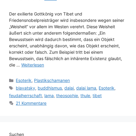
Der exilierte Gottkönig von Tibet und
Friedensnobelpreisträger wird insbesondere wegen seiner
„Weisheit“ vor allem im Westen verehrt. Diese Weisheit
äußert sich unter anderem folgendermaßen: „Ein
Bewusstsein wird dadurch bestimmt, dass ein Objekt
erscheint, unabhängig davon, wie das Objekt erscheint,
korrekt oder falsch. Zum Beispiel tritt bei einem
Bewusstsein, das fälschlich an inhärente Existenz glaubt,
die …
Weiterlesen
Kategorien
Esoterik
,
Plastikschamanen
Schlagwörter
blavatsky
,
buddhismus
,
dalai
,
dalai lama
,
Esoterik
,
feudalherrschaft
,
lama
,
theosophie
,
thule
,
tibet
21 Kommentare
Suchen