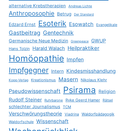
alternative Krebstherapien
Andreas Lichte
Anthroposophie
Betrug
Der Standard
Esoterik
Esowatch
Edzard Ernst
Evangelikale
Gastbeitrag
Gentechnik
GWUP
Germanische Neue Medizin
Greenpeace
Heilpraktiker
Harald Walach
Hans Tolzin
Homöopathie
Impfen
Impfgegner
Kindesmisshandlung
Intern
Masern
Nikolaus Klehr
Kreationismus
Kopp-Verlag
Psirama
Pseudowissenschaft
Religion
Rudolf Steiner
Ryke Geerd Hamer
Rätsel
Ruhrbarone
schlechter Journalismus
TCM
Verschwörungstheorie
Waldorfpädagogik
Viadrina
Wissenschaft
Waldorfschule