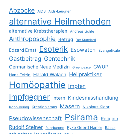
Abzocke
AIDS
Aids-Leugner
alternative Heilmethoden
alternative Krebstherapien
Andreas Lichte
Anthroposophie
Betrug
Der Standard
Esoterik
Esowatch
Edzard Ernst
Evangelikale
Gastbeitrag
Gentechnik
GWUP
Germanische Neue Medizin
Greenpeace
Heilpraktiker
Harald Walach
Hans Tolzin
Homöopathie
Impfen
Impfgegner
Kindesmisshandlung
Intern
Masern
Nikolaus Klehr
Kreationismus
Kopp-Verlag
Psirama
Pseudowissenschaft
Religion
Rudolf Steiner
Ryke Geerd Hamer
Rätsel
Ruhrbarone