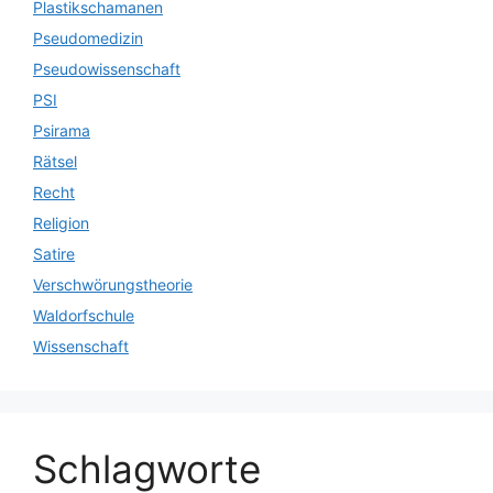
Plastikschamanen
Pseudomedizin
Pseudowissenschaft
PSI
Psirama
Rätsel
Recht
Religion
Satire
Verschwörungstheorie
Waldorfschule
Wissenschaft
Schlagworte