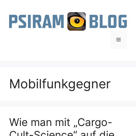
Zum
Inhalt
springen
Menü
Mobilfunkgegner
Wie man mit „Cargo-
Cult-Science“ auf die