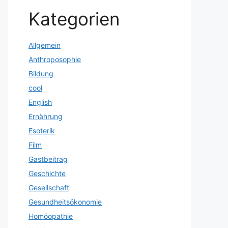
Kategorien
Allgemein
Anthroposophie
Bildung
cool
English
Ernährung
Esoterik
Film
Gastbeitrag
Geschichte
Gesellschaft
Gesundheitsökonomie
Homöopathie