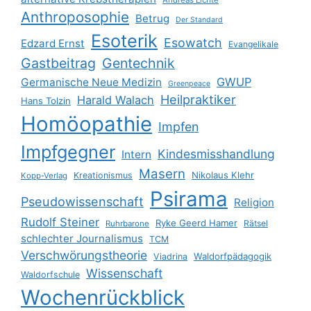
Andreas Lichte
Anthroposophie
Betrug
Der Standard
Esoterik
Esowatch
Edzard Ernst
Evangelikale
Gastbeitrag
Gentechnik
GWUP
Germanische Neue Medizin
Greenpeace
Heilpraktiker
Harald Walach
Hans Tolzin
Homöopathie
Impfen
Impfgegner
Kindesmisshandlung
Intern
Masern
Nikolaus Klehr
Kreationismus
Kopp-Verlag
Psirama
Pseudowissenschaft
Religion
Rudolf Steiner
Ryke Geerd Hamer
Rätsel
Ruhrbarone
schlechter Journalismus
TCM
Verschwörungstheorie
Waldorfpädagogik
Viadrina
Wissenschaft
Waldorfschule
Wochenrückblick