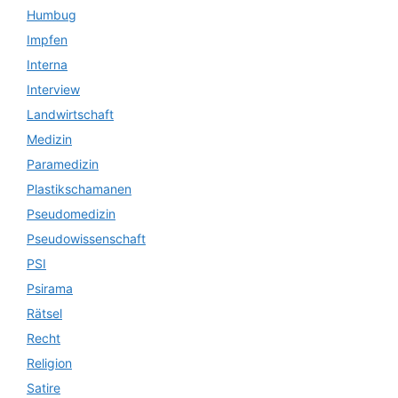
Humbug
Impfen
Interna
Interview
Landwirtschaft
Medizin
Paramedizin
Plastikschamanen
Pseudomedizin
Pseudowissenschaft
PSI
Psirama
Rätsel
Recht
Religion
Satire