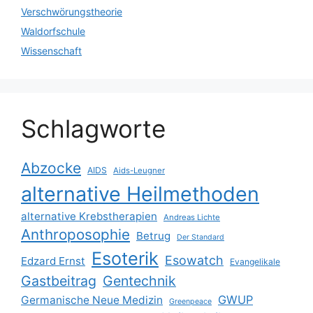
Verschwörungstheorie
Waldorfschule
Wissenschaft
Schlagworte
Abzocke
AIDS
Aids-Leugner
alternative Heilmethoden
alternative Krebstherapien
Andreas Lichte
Anthroposophie
Betrug
Der Standard
Esoterik
Esowatch
Edzard Ernst
Evangelikale
Gastbeitrag
Gentechnik
GWUP
Germanische Neue Medizin
Greenpeace