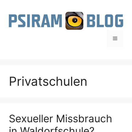
Zum
Inhalt
springen
Menü
Privatschulen
Sexueller Missbrauch
in Waldorfschule?