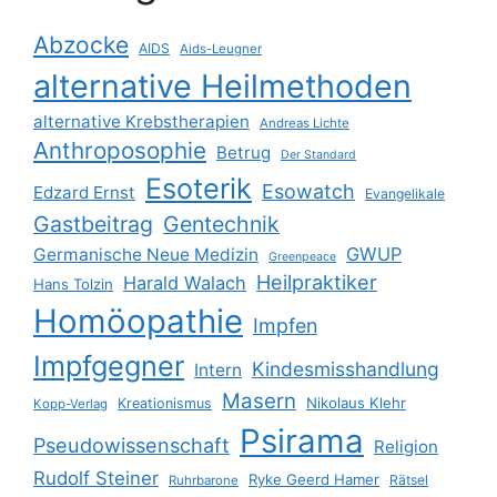
Abzocke
AIDS
Aids-Leugner
alternative Heilmethoden
alternative Krebstherapien
Andreas Lichte
Anthroposophie
Betrug
Der Standard
Esoterik
Esowatch
Edzard Ernst
Evangelikale
Gastbeitrag
Gentechnik
GWUP
Germanische Neue Medizin
Greenpeace
Heilpraktiker
Harald Walach
Hans Tolzin
Homöopathie
Impfen
Impfgegner
Kindesmisshandlung
Intern
Masern
Nikolaus Klehr
Kreationismus
Kopp-Verlag
Psirama
Pseudowissenschaft
Religion
Rudolf Steiner
Ryke Geerd Hamer
Rätsel
Ruhrbarone