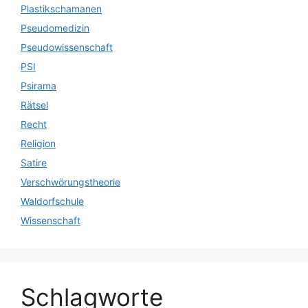
Plastikschamanen
Pseudomedizin
Pseudowissenschaft
PSI
Psirama
Rätsel
Recht
Religion
Satire
Verschwörungstheorie
Waldorfschule
Wissenschaft
Schlagworte