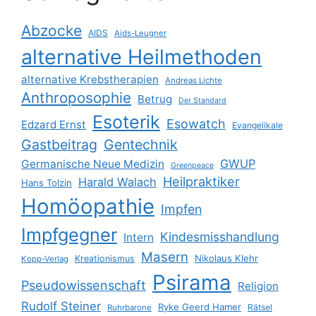
Abzocke
AIDS
Aids-Leugner
alternative Heilmethoden
alternative Krebstherapien
Andreas Lichte
Anthroposophie
Betrug
Der Standard
Esoterik
Esowatch
Edzard Ernst
Evangelikale
Gastbeitrag
Gentechnik
GWUP
Germanische Neue Medizin
Greenpeace
Heilpraktiker
Harald Walach
Hans Tolzin
Homöopathie
Impfen
Impfgegner
Kindesmisshandlung
Intern
Masern
Nikolaus Klehr
Kreationismus
Kopp-Verlag
Psirama
Pseudowissenschaft
Religion
Rudolf Steiner
Ryke Geerd Hamer
Rätsel
Ruhrbarone