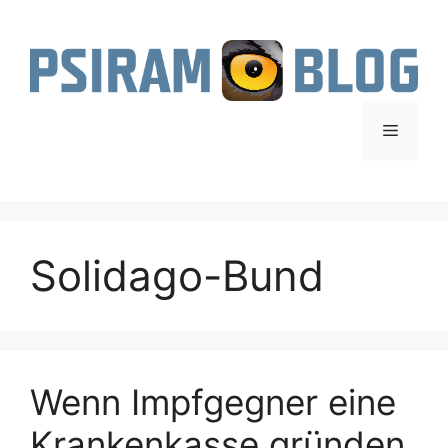
Zum
Inhalt
springen
Menü
Solidago-Bund
Wenn Impfgegner eine
Krankenkasse gründen