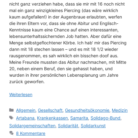
nicht ganz verziehen habe, dass sie mir mit 16 noch nicht
mal ein ganz winzigkleines Piercing (das wäre wirklich
kaum aufgefallen!) in der Augenbraue erlaubten, werfen
die ihren Eltern vor, dass sie ohne Abitur und Englisch-
Kenntnisse kaum eine Chance auf einen interessanten,
lebensunterhaltssichernden Job hatten. Aber dafür eine
Menge selbstgeflochtener Körbe. Ich hab‘ mir das Piercing
dann mit 18 stechen lassen – und es mit 18 1/2 wieder
rausgenommen, es sah wirklich ein bisschen doof aus.
Meine Freunde mussten das Abitur nachmachen, mit Mitte
20, neben einem Beruf, den sie gehasst haben, und
wurden in ihrer persönlichen Lebensplanung um Jahre
zurück geworfen.
Weiterlesen
Kategorien
Allgemein
,
Gesellschaft
,
Gesundheitsökonomie
,
Medizin
Schlagwörter
Artabana
,
Krankenkassen
,
Samarita
,
Solidago-Bund
,
Solidargemeinschaften
,
Solidarität
,
Solidarkunst
8 Kommentare