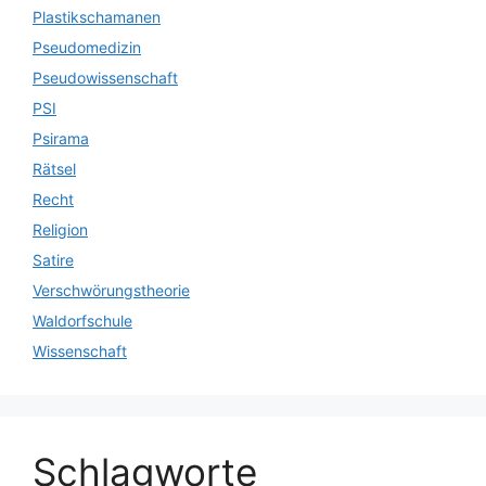
Plastikschamanen
Pseudomedizin
Pseudowissenschaft
PSI
Psirama
Rätsel
Recht
Religion
Satire
Verschwörungstheorie
Waldorfschule
Wissenschaft
Schlagworte