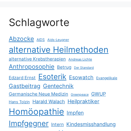
Schlagworte
Abzocke
AIDS
Aids-Leugner
alternative Heilmethoden
alternative Krebstherapien
Andreas Lichte
Anthroposophie
Betrug
Der Standard
Esoterik
Esowatch
Edzard Ernst
Evangelikale
Gastbeitrag
Gentechnik
GWUP
Germanische Neue Medizin
Greenpeace
Heilpraktiker
Harald Walach
Hans Tolzin
Homöopathie
Impfen
Impfgegner
Kindesmisshandlung
Intern