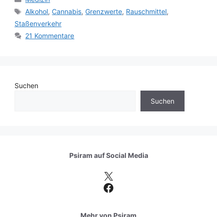
Schlagwörter
Alkohol
,
Cannabis
,
Grenzwerte
,
Rauschmittel
,
Staßenverkehr
21 Kommentare
Suchen
Suchen
Psiram auf
Social Media
X
Facebook
Mehr von Psiram