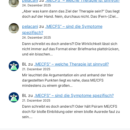
pelacani
zu
„MECFS“ – welche Therapie ist sinnvoll?
24. Dezember 2025
„Aber was kann dann das Ziel der Therapie sein?“ Das liegt
doch auf der Hand. Nein, durchaus nicht. Das (Fern-)Ziel…
pelacani
zu
„MECFS“ – sind die Symptome
spezifisch?
24. Dezember 2025
Dann schreibt es doch anders?! Die Wirklichkeit lässt sich
nicht immer auf das Format einer Briefmarke plattdrücken,
und ein bisschen…
BL
zu
„MECFS“ – welche Therapie ist sinnvoll?
21. Dezember 2025
Mir leuchtet die Argumentation ein und anhand der hier
dargestellten Punkten liegt es nahe, dass ME/CFS
mindestens zu einem großen…
BL
zu
„MECFS“ – sind die Symptome spezifisch?
21. Dezember 2025
Dann schreibt es doch anders?! Oder hält Psiram ME/CFS
doch für bloße Einbildung oder einen bloße Ausrede faul zu
sein.…