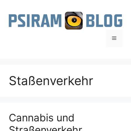
Zum
Inhalt
springen
Menü
Staßenverkehr
Cannabis und
Straßenverkehr