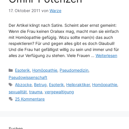
17. Oktober 2011
von
Warze
Der Artikel klingt nach Satire. Scheint aber ernst gemeint:
Wenn die Frau keinen Oralsex mag, macht man sie einfach
mit Homöopathie gefügig. Wozu sollte man(n) das auch
respektieren? Für und gegen alles gibt es doch Glaubuli!
Und die Frau hat gefälligst willig zu sein und immer und für
alles zur Verfügung zu stehen. Viele Frauen …
Weiterlesen
Kategorien
Esoterik
,
Homöopathie
,
Pseudomedizin
,
Pseudowissenschaft
Schlagwörter
Abzocke
,
Betrug
,
Esoterik
,
Heilpraktiker
,
Homöopathie
,
sexualität
,
trauma
,
vergewaltigung
25 Kommentare
Suchen