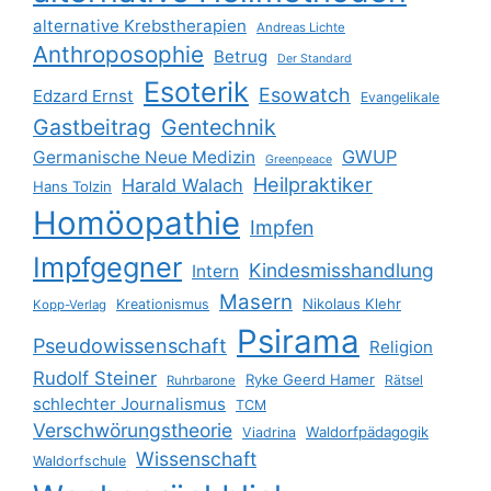
alternative Krebstherapien
Andreas Lichte
Anthroposophie
Betrug
Der Standard
Esoterik
Esowatch
Edzard Ernst
Evangelikale
Gastbeitrag
Gentechnik
GWUP
Germanische Neue Medizin
Greenpeace
Heilpraktiker
Harald Walach
Hans Tolzin
Homöopathie
Impfen
Impfgegner
Kindesmisshandlung
Intern
Masern
Nikolaus Klehr
Kreationismus
Kopp-Verlag
Psirama
Pseudowissenschaft
Religion
Rudolf Steiner
Ryke Geerd Hamer
Rätsel
Ruhrbarone
schlechter Journalismus
TCM
Verschwörungstheorie
Waldorfpädagogik
Viadrina
Wissenschaft
Waldorfschule