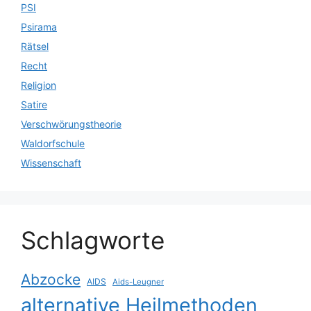
PSI
Psirama
Rätsel
Recht
Religion
Satire
Verschwörungstheorie
Waldorfschule
Wissenschaft
Schlagworte
Abzocke
AIDS
Aids-Leugner
alternative Heilmethoden