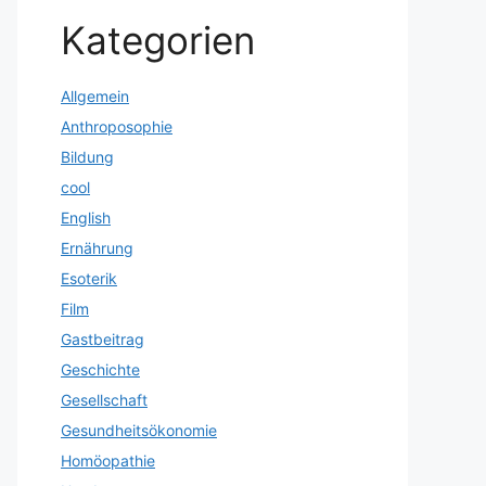
Kategorien
Allgemein
Anthroposophie
Bildung
cool
English
Ernährung
Esoterik
Film
Gastbeitrag
Geschichte
Gesellschaft
Gesundheitsökonomie
Homöopathie