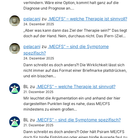
verhindern. Wäre eine Option, kommt halt ganz auf die
Diagnose und Prognose an.…
pelacani
zu
„MECFS“ – welche Therapie ist sinnvoll?
24. Dezember 2025
„Aber was kann dann das Ziel der Therapie sein?“ Das liegt
doch auf der Hand. Nein, durchaus nicht. Das (Fern-)Ziel…
pelacani
zu
„MECFS“ – sind die Symptome
spezifisch?
24. Dezember 2025
Dann schreibt es doch anders?! Die Wirklichkeit lässt sich
nicht immer auf das Format einer Briefmarke plattdrücken,
und ein bisschen…
BL
zu
„MECFS“ – welche Therapie ist sinnvoll?
21. Dezember 2025
Mir leuchtet die Argumentation ein und anhand der hier
dargestellten Punkten liegt es nahe, dass ME/CFS
mindestens zu einem großen…
BL
zu
„MECFS“ – sind die Symptome spezifisch?
21. Dezember 2025
Dann schreibt es doch anders?! Oder hält Psiram ME/CFS
doch für bloße Einbildung oder einen bloße Ausrede faul zu