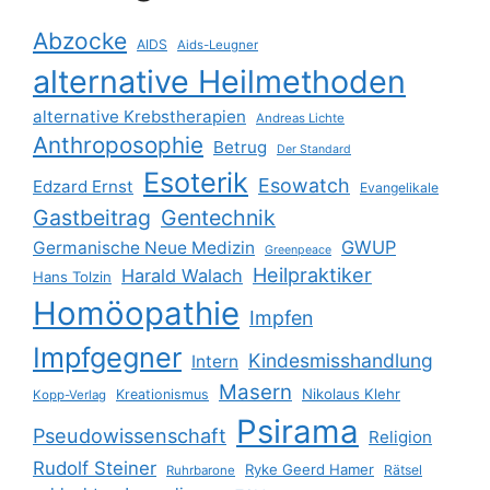
Abzocke
AIDS
Aids-Leugner
alternative Heilmethoden
alternative Krebstherapien
Andreas Lichte
Anthroposophie
Betrug
Der Standard
Esoterik
Esowatch
Edzard Ernst
Evangelikale
Gastbeitrag
Gentechnik
GWUP
Germanische Neue Medizin
Greenpeace
Heilpraktiker
Harald Walach
Hans Tolzin
Homöopathie
Impfen
Impfgegner
Kindesmisshandlung
Intern
Masern
Nikolaus Klehr
Kreationismus
Kopp-Verlag
Psirama
Pseudowissenschaft
Religion
Rudolf Steiner
Ryke Geerd Hamer
Rätsel
Ruhrbarone