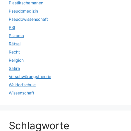
Plastikschamanen
Pseudomedizin
Pseudowissenschaft
PSI
Psirama
Rätsel
Recht
Religion
Satire
Verschwörungstheorie
Waldorfschule
Wissenschaft
Schlagworte