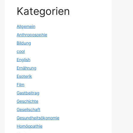
Kategorien
Allgemein
Anthroposophie
Bildung
cool
English
Ernährung
Esoterik
Film
Gastbeitrag
Geschichte
Gesellschaft
Gesundheitsökonomie
Homöopathie