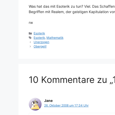
Was hat das mit Esoterik zu tun? Viel. Das Schaffen
Begriffen mit Realem, der geistigen Kapitulation vo
rw
Kategorien
Esoterik
Schlagwörter
Esoterik
,
Mathematik
Unerzogen
Obergeil!
10 Kommentare zu „
Jane
26. Oktober 2008 um 17:34 Uhr