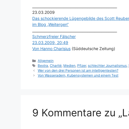
_________________________________________________
23.03.2009
Das schockierende Lügengebilde des Scott Reub
im Blog „Weitergen“
_________________________________________________
Schmerzfreier Fälscher
23.03.2009, 20:49
Von Hanno Charisius
(Süddeutsche Zeitung)
Kategorien
Allgemein
Schlagwörter
Bextra
,
Charité
,
Medien
,
Pfizer
,
schlechter Journalismus
,
Wer von den drei Personen ist am intelligentesten?
Von Wasseradern, Kubensystemen und einem Test
9 Kommentare zu „Lat