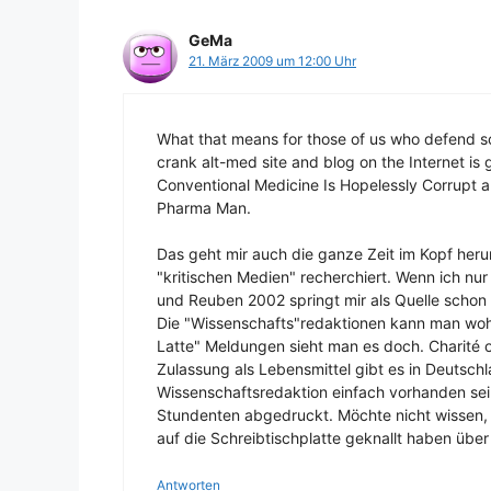
GeMa
21. März 2009 um 12:00 Uhr
What that means for those of us who defend s
crank alt-med site and blog on the Internet is 
Conventional Medicine Is Hopelessly Corrupt a
Pharma Man.
Das geht mir auch die ganze Zeit im Kopf herum
"kritischen Medien" recherchiert. Wenn ich nu
und Reuben 2002 springt mir als Quelle schon 
Die "Wissenschafts"redaktionen kann man wohl 
Latte" Meldungen sieht man es doch. Charité o
Zulassung als Lebensmittel gibt es in Deutschl
Wissenschaftsredaktion einfach vorhanden sei
Stundenten abgedruckt. Möchte nicht wissen,
auf die Schreibtischplatte geknallt haben übe
Antworten