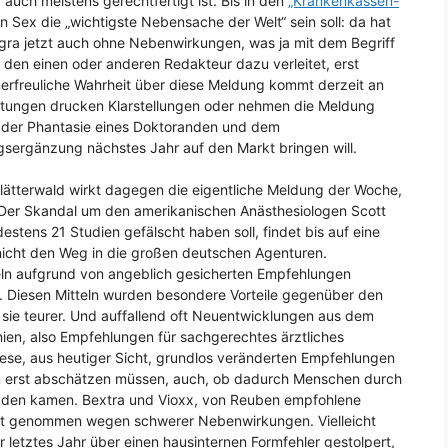
 auch meistens gerechtfertigt ist. Bis in den
„Krankenkassen-
 Sex die „wichtigste Nebensache der Welt“ sein soll: da hat
gra jetzt auch ohne Nebenwirkungen, was ja mit dem Begriff
, den einen oder anderen Redakteur dazu verleitet, erst
erfreuliche Wahrheit über diese Meldung kommt derzeit an
 Zeitungen drucken Klarstellungen oder nehmen die Meldung
s der Phantasie eines Doktoranden und dem
ngsergänzung nächstes Jahr auf den Markt bringen will.
ätterwald wirkt dagegen die eigentliche Meldung der Woche,
e. Der Skandal um den amerikanischen Anästhesiologen Scott
tens 21 Studien gefälscht haben soll, findet bis auf eine
nicht den Weg in die großen deutschen Agenturen.
teln aufgrund von angeblich gesicherten Empfehlungen
r. Diesen Mitteln wurden besondere Vorteile gegenüber den
sie teurer. Und auffallend oft Neuentwicklungen aus dem
linien, also Empfehlungen für sachgerechtes ärztliches
se, aus heutiger Sicht, grundlos veränderten Empfehlungen
an erst abschätzen müssen, auch, ob dadurch Menschen durch
haden kamen. Bextra und Vioxx, von Reuben empfohlene
rkt genommen wegen schwerer Nebenwirkungen. Vielleicht
 letztes Jahr über einen hausinternen Formfehler gestolpert,