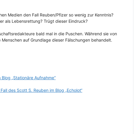
hen Medien den Fall Reuben/Pfizer so wenig zur Kenntnis?
er als Lebensrettung? Trügt dieser Eindruck?
haftsredakteure bald mal in die Puschen. Während sie von
e Menschen auf Grundlage dieser Fälschungen behandelt.
m Blog „Stationäre Aufnahme“
all des Scott S. Reuben im Blog „Echolot“