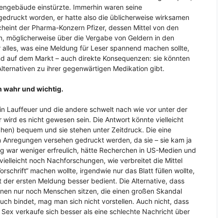
engebäude einstürzte. Immerhin waren seine
edruckt worden, er hatte also die üblicherweise wirksamen
cheint der Pharma-Konzern Pfizer, dessen Mittel von den
n, möglicherweise über die Vergabe von Geldern in den
ur alles, was eine Meldung für Leser spannend machen sollte,
sind auf dem Markt – auch direkte Konsequenzen: sie könnten
Alternativen zu ihrer gegenwärtigen Medikation gibt.
n wahr und wichtig.
in Lauffeuer und die andere schwelt nach wie vor unter der
wird es nicht gewesen sein. Die Antwort könnte vielleicht
schen) bequem und sie stehen unter Zeitdruck. Die eine
n Anregungen versehen gedruckt werden, da sie – sie kam ja
ung war weniger erfreulich, hätte Recherchen in US-Medien und
 vielleicht noch Nachforschungen, wie verbreitet die Mittel
schrift“ machen wollte, irgendwie nur das Blatt füllen wollte,
 der ersten Meldung besser bedient. Die Alternative, dass
nen nur noch Menschen sitzen, die einen großen Skandal
ch bindet, mag man sich nicht vorstellen. Auch nicht, dass
 Sex verkaufe sich besser als eine schlechte Nachricht über