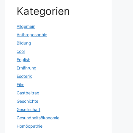
Kategorien
Allgemein
Anthroposophie
Bildung
cool
English
Ernährung
Esoterik
Film
Gastbeitrag
Geschichte
Gesellschaft
Gesundheitsökonomie
Homöopathie