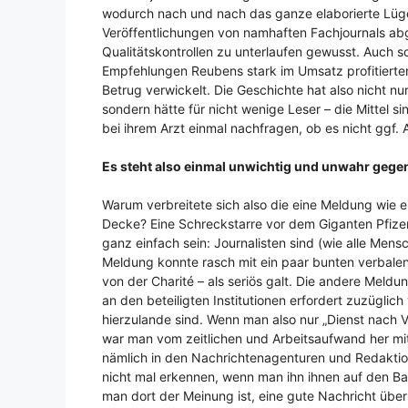
wodurch nach und nach das ganze elaborierte Lüg
Veröffentlichungen von namhaften Fachjournals abg
Qualitätskontrollen zu unterlaufen gewusst. Auch s
Empfehlungen Reubens stark im Umsatz profitierte
Betrug verwickelt. Die Geschichte hat also nicht n
sondern hätte für nicht wenige Leser – die Mittel 
bei ihrem Arzt einmal nachfragen, ob es nicht ggf. 
Es steht also einmal unwichtig und unwahr gege
Warum verbreitete sich also die eine Meldung wie e
Decke? Eine Schreckstarre vor dem Giganten Pfizer 
ganz einfach sein: Journalisten sind (wie alle Men
Meldung konnte rasch mit ein paar bunten verbale
von der Charité – als seriös galt. Die andere Meld
an den beteiligten Institutionen erfordert zuzüglich
hierzulande sind. Wenn man also nur „Dienst nach Vor
war man vom zeitlichen und Arbeitsaufwand her mit
nämlich in den Nachrichtenagenturen und Redaktio
nicht mal erkennen, wenn man ihn ihnen auf den Bau
man dort der Meinung ist, eine gute Nachricht über