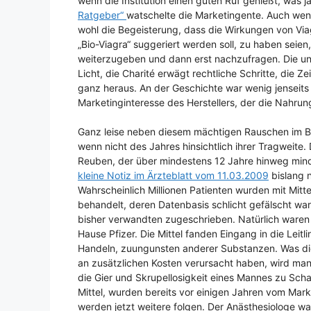
wenn die Institution einen guten Ruf genießt, was ja
Ratgeber“
watschelte die Marketingente. Auch wenn
wohl die Begeisterung, dass die Wirkungen von Via
„Bio-Viagra“ suggeriert werden soll, zu haben seien
weiterzugeben und dann erst nachzufragen. Die un
Licht, die Charité erwägt rechtliche Schritte, die
ganz heraus. An der Geschichte war wenig jenseit
Marketinginteresse des Herstellers, der die Nahru
Ganz leise neben diesem mächtigen Rauschen im Bl
wenn nicht des Jahres hinsichtlich ihrer Tragweit
Reuben, der über mindestens 12 Jahre hinweg mindes
kleine Notiz im Ärzteblatt vom 11.03.2009
bislang 
Wahrscheinlich Millionen Patienten wurden mit Mit
behandelt, deren Datenbasis schlicht gefälscht wa
bisher verwandten zugeschrieben. Natürlich waren 
Hause Pfizer. Die Mittel fanden Eingang in die Leit
Handeln, zuungunsten anderer Substanzen. Was die
an zusätzlichen Kosten verursacht haben, wird m
die Gier und Skrupellosigkeit eines Mannes zu Sc
Mittel, wurden bereits vor einigen Jahren vom Ma
werden jetzt weitere folgen. Der Anästhesiologe war