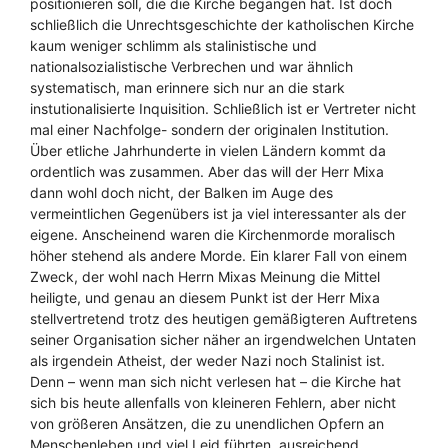
positionieren soll, die die Kirche begangen hat. Ist doch
schließlich die Unrechtsgeschichte der katholischen Kirche
kaum weniger schlimm als stalinistische und
nationalsozialistische Verbrechen und war ähnlich
systematisch, man erinnere sich nur an die stark
instutionalisierte Inquisition. Schließlich ist er Vertreter nicht
mal einer Nachfolge- sondern der originalen Institution.
Über etliche Jahrhunderte in vielen Ländern kommt da
ordentlich was zusammen. Aber das will der Herr Mixa
dann wohl doch nicht, der Balken im Auge des
vermeintlichen Gegenübers ist ja viel interessanter als der
eigene. Anscheinend waren die Kirchenmorde moralisch
höher stehend als andere Morde. Ein klarer Fall von einem
Zweck, der wohl nach Herrn Mixas Meinung die Mittel
heiligte, und genau an diesem Punkt ist der Herr Mixa
stellvertretend trotz des heutigen gemäßigteren Auftretens
seiner Organisation sicher näher an irgendwelchen Untaten
als irgendein Atheist, der weder Nazi noch Stalinist ist.
Denn – wenn man sich nicht verlesen hat – die Kirche hat
sich bis heute allenfalls von kleineren Fehlern, aber nicht
von größeren Ansätzen, die zu unendlichen Opfern an
Menschenleben und viel Leid führten, ausreichend