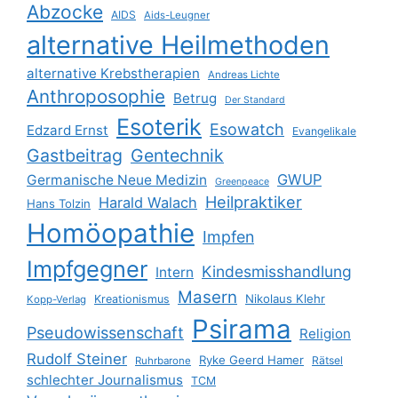
Abzocke
AIDS
Aids-Leugner
alternative Heilmethoden
alternative Krebstherapien
Andreas Lichte
Anthroposophie
Betrug
Der Standard
Esoterik
Esowatch
Edzard Ernst
Evangelikale
Gastbeitrag
Gentechnik
GWUP
Germanische Neue Medizin
Greenpeace
Heilpraktiker
Harald Walach
Hans Tolzin
Homöopathie
Impfen
Impfgegner
Kindesmisshandlung
Intern
Masern
Nikolaus Klehr
Kreationismus
Kopp-Verlag
Psirama
Pseudowissenschaft
Religion
Rudolf Steiner
Ryke Geerd Hamer
Rätsel
Ruhrbarone
schlechter Journalismus
TCM