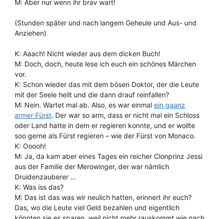
M: Aber nur wenn ihr brav wart!
(Stunden später und nach langem Geheule und Aus- und
Anziehen)
K: Aaach! Nicht wieder aus dem dicken Buch!
M: Doch, doch, heute lese ich euch ein schönes Märchen
vor.
K: Schon wieder das mit dem bösen Doktor, der die Leute
mit der Seele heilt und die dann drauf reinfallen?
M: Nein. Wartet mal ab. Also, es war einmal
ein gaanz
armer Fürst
. Der war so arm, dass er nicht mal ein Schloss
oder Land hatte in dem er regieren konnte, und er wollte
soo gerne als Fürst regieren – wie der Fürst von Monaco.
K: Ooooh!
M: Ja, da kam aber eines Tages ein reicher Clonprinz Jessi
aus der Familie der Merowinger, der war nämlich
Druidenzauberer …
K: Was iss das?
M: Das ist das was wir neulich hatten, erinnert ihr euch?
Das, wo die Leute viel Geld bezahlen und eigentlich
könnten sie es sparen, weil nicht mehr rauskommt wie nach