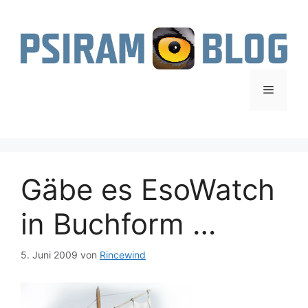
Zum
Inhalt
springen
Menü
Gäbe es EsoWatch
in Buchform …
5. Juni 2009
von
Rincewind