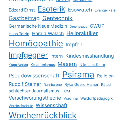
Der Standard
Esoterik
Esowatch
Edzard Ernst
Evangelikale
Gastbeitrag
Gentechnik
GWUP
Germanische Neue Medizin
Greenpeace
Heilpraktiker
Harald Walach
Hans Tolzin
Homöopathie
Impfen
Impfgegner
Kindesmisshandlung
Intern
Masern
Nikolaus Klehr
Kreationismus
Kopp-Verlag
Psirama
Pseudowissenschaft
Religion
Rudolf Steiner
Ryke Geerd Hamer
Rätsel
Ruhrbarone
schlechter Journalismus
TCM
Verschwörungstheorie
Waldorfpädagogik
Viadrina
Wissenschaft
Waldorfschule
Wochenrückblick