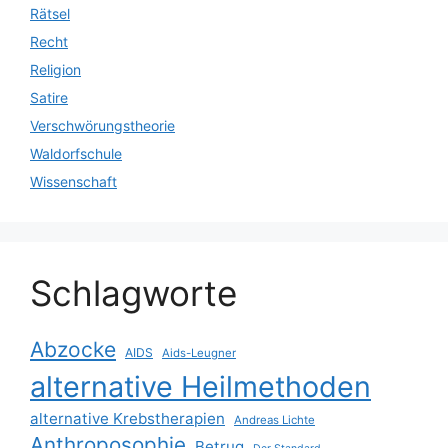
Rätsel
Recht
Religion
Satire
Verschwörungstheorie
Waldorfschule
Wissenschaft
Schlagworte
Abzocke
AIDS
Aids-Leugner
alternative Heilmethoden
alternative Krebstherapien
Andreas Lichte
Anthroposophie
Betrug