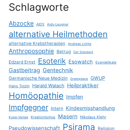
Schlagworte
Abzocke
AIDS
Aids-Leugner
alternative Heilmethoden
alternative Krebstherapien
Andreas Lichte
Anthroposophie
Betrug
Der Standard
Esoterik
Esowatch
Edzard Ernst
Evangelikale
Gastbeitrag
Gentechnik
GWUP
Germanische Neue Medizin
Greenpeace
Heilpraktiker
Harald Walach
Hans Tolzin
Homöopathie
Impfen
Impfgegner
Kindesmisshandlung
Intern
Masern
Nikolaus Klehr
Kreationismus
Kopp-Verlag
Psirama
Pseudowissenschaft
Religion