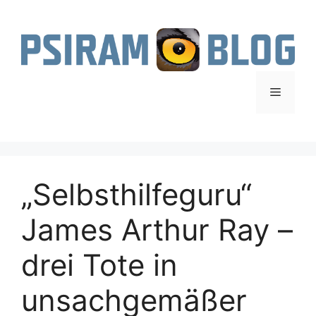
Zum
Inhalt
springen
Menü
„Selbsthilfeguru“
James Arthur Ray –
drei Tote in
unsachgemäßer