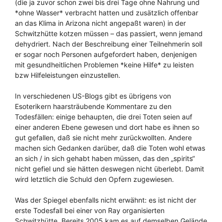
(die ja zuvor schon zwei bis drei Tage ohne Nahrung und
*ohne Wasser* verbracht hatten und zusätzlich offenbar
an das Klima in Arizona nicht angepaßt waren) in der
Schwitzhütte kotzen müssen – das passiert, wenn jemand
dehydriert. Nach der Beschreibung einer Teilnehmerin soll
er sogar noch Personen aufgefordert haben, denjenigen
mit gesundheitlichen Problemen *keine Hilfe* zu leisten
bzw Hilfeleistungen einzustellen.
In verschiedenen US-Blogs gibt es übrigens von
Esoterikern haarsträubende Kommentare zu den
Todesfällen: einige behaupten, die drei Toten seien auf
einer anderen Ebene gewesen und dort habe es ihnen so
gut gefallen, daß sie nicht mehr zurückwollten. Andere
machen sich Gedanken darüber, daß die Toten wohl etwas
an sich / in sich gehabt haben müssen, das den „spirits“
nicht gefiel und sie hätten deswegen nicht überlebt. Damit
wird letztlich die Schuld den Opfern zugewiesen.
Was der Spiegel ebenfalls nicht erwähnt: es ist nicht der
erste Todesfall bei einer von Ray organisierten
Schwitzhütte. Bereits 2005 kam es auf demselben Gelände