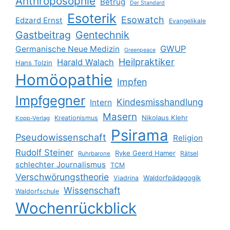
Anthroposophie
Betrug
Der Standard
Esoterik
Esowatch
Edzard Ernst
Evangelikale
Gastbeitrag
Gentechnik
GWUP
Germanische Neue Medizin
Greenpeace
Heilpraktiker
Harald Walach
Hans Tolzin
Homöopathie
Impfen
Impfgegner
Kindesmisshandlung
Intern
Masern
Nikolaus Klehr
Kreationismus
Kopp-Verlag
Psirama
Pseudowissenschaft
Religion
Rudolf Steiner
Ryke Geerd Hamer
Rätsel
Ruhrbarone
schlechter Journalismus
TCM
Verschwörungstheorie
Waldorfpädagogik
Viadrina
Wissenschaft
Waldorfschule
Wochenrückblick