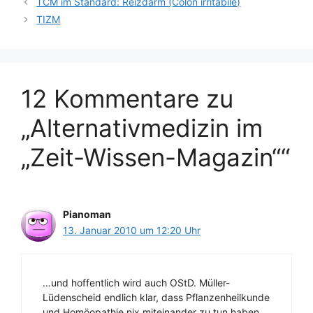
TCM im Standard: Reizdarm (Colon irritabile)
TIZM
12 Kommentare zu
„Alternativmedizin im
„Zeit-Wissen-Magazin““
Pianoman
13. Januar 2010 um 12:20 Uhr
…und hoffentlich wird auch OStD. Müller-
Lüdenscheid endlich klar, dass Pflanzenheilkunde
und Homöopathie nix miteinander zu tun haben.