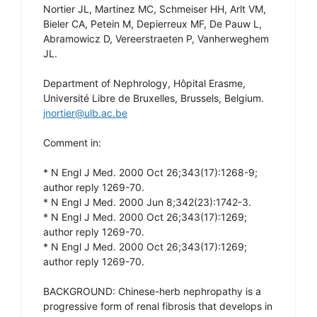
Nortier JL, Martinez MC, Schmeiser HH, Arlt VM,
Bieler CA, Petein M, Depierreux MF, De Pauw L,
Abramowicz D, Vereerstraeten P, Vanherweghem
JL.
Department of Nephrology, Hôpital Erasme,
Université Libre de Bruxelles, Brussels, Belgium.
jnortier@ulb.ac.be
Comment in:
* N Engl J Med. 2000 Oct 26;343(17):1268-9;
author reply 1269-70.
* N Engl J Med. 2000 Jun 8;342(23):1742-3.
* N Engl J Med. 2000 Oct 26;343(17):1269;
author reply 1269-70.
* N Engl J Med. 2000 Oct 26;343(17):1269;
author reply 1269-70.
BACKGROUND: Chinese-herb nephropathy is a
progressive form of renal fibrosis that develops in