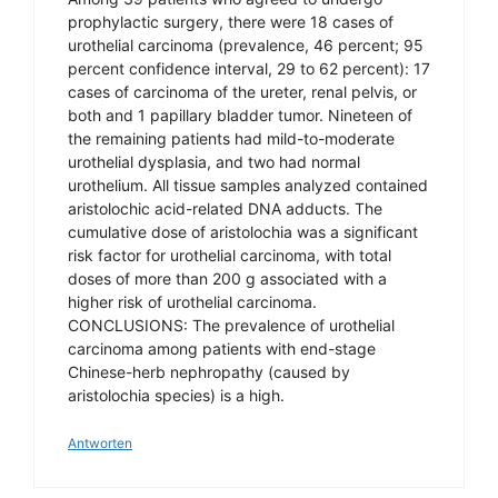
prophylactic surgery, there were 18 cases of
urothelial carcinoma (prevalence, 46 percent; 95
percent confidence interval, 29 to 62 percent): 17
cases of carcinoma of the ureter, renal pelvis, or
both and 1 papillary bladder tumor. Nineteen of
the remaining patients had mild-to-moderate
urothelial dysplasia, and two had normal
urothelium. All tissue samples analyzed contained
aristolochic acid-related DNA adducts. The
cumulative dose of aristolochia was a significant
risk factor for urothelial carcinoma, with total
doses of more than 200 g associated with a
higher risk of urothelial carcinoma.
CONCLUSIONS: The prevalence of urothelial
carcinoma among patients with end-stage
Chinese-herb nephropathy (caused by
aristolochia species) is a high.
Antworten