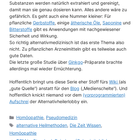
Substanzen werden natürlich extrahiert und gereinigt,
damit man sie genau dosieren kann. Alles andere wäre zu
gefährlich. Es geht auch eine Nummer kleiner: Für
pflanzliche
Gerbstoffe
, einige
ätherische Öle
,
Saponine
und
Bitterstoffe
gibt es Anwendungen mit nachgewiesener
Sicherheit und Wirkung.
So richtig alternativmedizinisch ist das erste Thema also
nicht. Zu pflanzlichen Arzneimitteln gibt es teilweise auch
gute Daten.
Die letzte große Studie über
Ginkgo
-Präparate brachte
allerdings mal wieder Ernüchterung.
Hoffentlich bringt uns diese Serie eher Stoff fürs
Wiki
(als
„gute Quelle“) anstatt für den
Blog
(„Medienschelte“). Und
hoffentlich knickt niemand vor dem
(vorprogrammierten)
Aufschrei
der Alternativheilerlobby ein.
Kategorien
Homöopathie
,
Pseudomedizin
Schlagwörter
alternative Heilmethoden
,
Die Zeit Wissen
,
Homöopathie