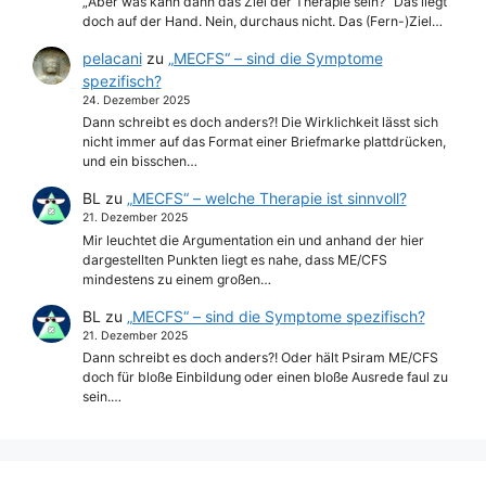
„Aber was kann dann das Ziel der Therapie sein?“ Das liegt
doch auf der Hand. Nein, durchaus nicht. Das (Fern-)Ziel…
pelacani
zu
„MECFS“ – sind die Symptome
spezifisch?
24. Dezember 2025
Dann schreibt es doch anders?! Die Wirklichkeit lässt sich
nicht immer auf das Format einer Briefmarke plattdrücken,
und ein bisschen…
BL
zu
„MECFS“ – welche Therapie ist sinnvoll?
21. Dezember 2025
Mir leuchtet die Argumentation ein und anhand der hier
dargestellten Punkten liegt es nahe, dass ME/CFS
mindestens zu einem großen…
BL
zu
„MECFS“ – sind die Symptome spezifisch?
21. Dezember 2025
Dann schreibt es doch anders?! Oder hält Psiram ME/CFS
doch für bloße Einbildung oder einen bloße Ausrede faul zu
sein.…