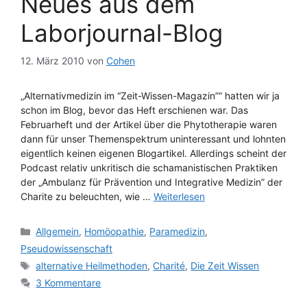
Neues aus dem
Laborjournal-Blog
12. März 2010
von
Cohen
„Alternativmedizin im “Zeit-Wissen-Magazin”“ hatten wir ja
schon im Blog, bevor das Heft erschienen war. Das
Februarheft und der Artikel über die Phytotherapie waren
dann für unser Themenspektrum uninteressant und lohnten
eigentlich keinen eigenen Blogartikel. Allerdings scheint der
Podcast relativ unkritisch die schamanistischen Praktiken
der „Ambulanz für Prävention und Integrative Medizin” der
Charite zu beleuchten, wie …
Weiterlesen
Kategorien
Allgemein
,
Homöopathie
,
Paramedizin
,
Pseudowissenschaft
Schlagwörter
alternative Heilmethoden
,
Charité
,
Die Zeit Wissen
3 Kommentare