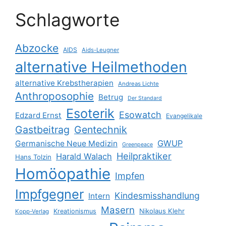
Schlagworte
Abzocke
AIDS
Aids-Leugner
alternative Heilmethoden
alternative Krebstherapien
Andreas Lichte
Anthroposophie
Betrug
Der Standard
Esoterik
Esowatch
Edzard Ernst
Evangelikale
Gastbeitrag
Gentechnik
GWUP
Germanische Neue Medizin
Greenpeace
Heilpraktiker
Harald Walach
Hans Tolzin
Homöopathie
Impfen
Impfgegner
Kindesmisshandlung
Intern
Masern
Nikolaus Klehr
Kreationismus
Kopp-Verlag