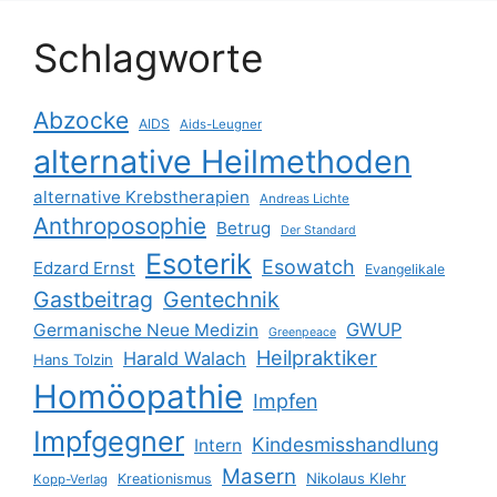
Schlagworte
Abzocke
AIDS
Aids-Leugner
alternative Heilmethoden
alternative Krebstherapien
Andreas Lichte
Anthroposophie
Betrug
Der Standard
Esoterik
Esowatch
Edzard Ernst
Evangelikale
Gastbeitrag
Gentechnik
GWUP
Germanische Neue Medizin
Greenpeace
Heilpraktiker
Harald Walach
Hans Tolzin
Homöopathie
Impfen
Impfgegner
Kindesmisshandlung
Intern
Masern
Nikolaus Klehr
Kreationismus
Kopp-Verlag