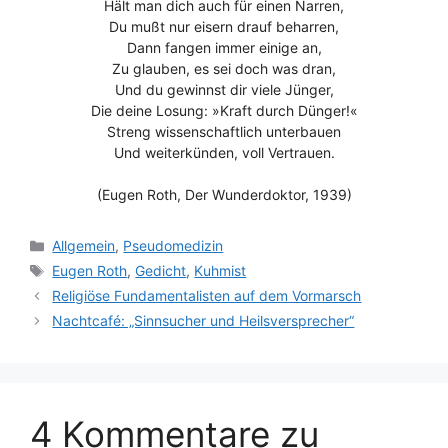
Hält man dich auch für einen Narren,
Du mußt nur eisern drauf beharren,
Dann fangen immer einige an,
Zu glauben, es sei doch was dran,
Und du gewinnst dir viele Jünger,
Die deine Losung: »Kraft durch Dünger!«
Streng wissenschaftlich unterbauen
Und weiterkünden, voll Vertrauen.
(Eugen Roth, Der Wunderdoktor, 1939)
Kategorien
Allgemein
,
Pseudomedizin
Schlagwörter
Eugen Roth
,
Gedicht
,
Kuhmist
Religiöse Fundamentalisten auf dem Vormarsch
Nachtcafé: „Sinnsucher und Heilsversprecher“
4 Kommentare zu