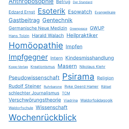
Anthroposophie
Betrug
Der Standard
Esoterik
Esowatch
Edzard Ernst
Evangelikale
Gastbeitrag
Gentechnik
GWUP
Germanische Neue Medizin
Greenpeace
Heilpraktiker
Harald Walach
Hans Tolzin
Homöopathie
Impfen
Impfgegner
Kindesmisshandlung
Intern
Masern
Nikolaus Klehr
Kreationismus
Kopp-Verlag
Psirama
Pseudowissenschaft
Religion
Rudolf Steiner
Ryke Geerd Hamer
Rätsel
Ruhrbarone
schlechter Journalismus
TCM
Verschwörungstheorie
Waldorfpädagogik
Viadrina
Wissenschaft
Waldorfschule
Wochenrückblick