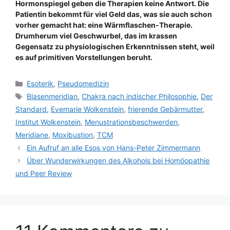
Hormonspiegel geben die Therapien keine Antwort. Die
Patientin bekommt für viel Geld das, was sie auch schon
vorher gemacht hat: eine Wärmflaschen-Therapie.
Drumherum viel Geschwurbel, das im krassen
Gegensatz zu physiologischen Erkenntnissen steht, weil
es auf primitiven Vorstellungen beruht.
Kategorien
Esoterik
,
Pseudomedizin
Schlagwörter
Blasenmeridian
,
Chakra nach indischer Philosophie
,
Der
Standard
,
Evemarie Wolkenstein
,
frierende Gebärmutter
,
Institut Wolkenstein
,
Menustrationsbeschwerden
,
Meridiane
,
Moxibustion
,
TCM
Ein Aufruf an alle Esos von Hans-Peter Zimmermann
Über Wunderwirkungen des Alkohols bei Homöopathie
und Peer Review